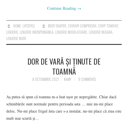
Continue Reading
→
HOME
,
LIFESTYLE
BODY SHAPER
,
CIORAPI COMPRESIVI
,
CORP TONIFIAT
,
LENJERIE
,
LENJERIE INDISPENSABILA
,
LENJERIE MODELATOARE
,
LENJERIE NEAGRA
,
LENJERIE NUDE
DOR DE VARĂ ȘI ȚINUTE DE
TOAMNĂ
8 OCTOMBRIE 2021
KAMY
9 COMMENTS
Aș putea să spun că toamna m-a luat ușor pe nepregătite. Chiar dacă
schimbările sunt normale pentru perioada asta … mie nu-mi place
deloc. Nu-mi place frigul ăsta care s-a instalat, nu-mi place că ziua este
mult mai scurtă și…