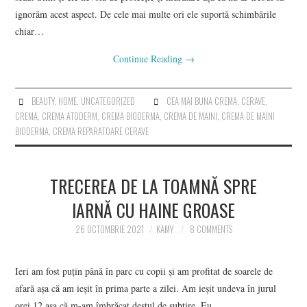
ignorăm acest aspect. De cele mai multe ori ele suportă schimbările
chiar…
Continue Reading
→
BEAUTY
,
HOME
,
UNCATEGORIZED
CEA MAI BUNA CREMA
,
CERAVE
,
CREMA
,
CREMA ATODERM
,
CREMA BIODERMA
,
CREMA DE MAINI
,
CREMA DE MAINI
BIODERMA
,
CREMA REPARATOARE CERAVE
TRECEREA DE LA TOAMNĂ SPRE
IARNĂ CU HAINE GROASE
26 OCTOMBRIE 2021
KAMY
8 COMMENTS
Ieri am fost puțin până în parc cu copii și am profitat de soarele de
afară așa că am ieșit în prima parte a zilei. Am ieșit undeva în jurul
orei 12 așa că m-am îmbrăcat destul de subțire. Eu…