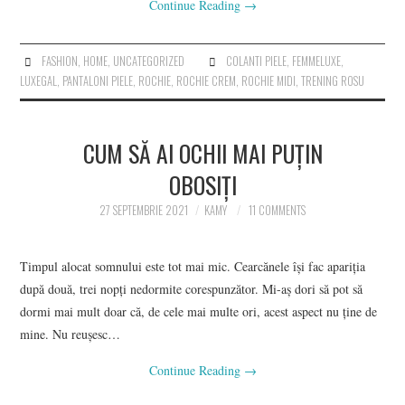
Continue Reading
→
FASHION
,
HOME
,
UNCATEGORIZED
COLANTI PIELE
,
FEMMELUXE
,
LUXEGAL
,
PANTALONI PIELE
,
ROCHIE
,
ROCHIE CREM
,
ROCHIE MIDI
,
TRENING ROSU
CUM SĂ AI OCHII MAI PUȚIN
OBOSIȚI
27 SEPTEMBRIE 2021
KAMY
11 COMMENTS
Timpul alocat somnului este tot mai mic. Cearcănele își fac apariția
după două, trei nopți nedormite corespunzător. Mi-aș dori să pot să
dormi mai mult doar că, de cele mai multe ori, acest aspect nu ține de
mine. Nu reușesc…
Continue Reading
→