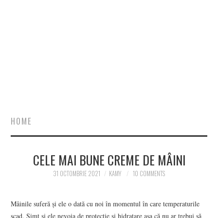
HOME
CELE MAI BUNE CREME DE MÂINI
31 OCTOMBRIE 2021
KAMY
10 COMMENTS
Mâinile suferă și ele o dată cu noi în momentul în care temperaturile
scad. Simt și ele nevoia de protecție și hidratare așa că nu ar trebui să