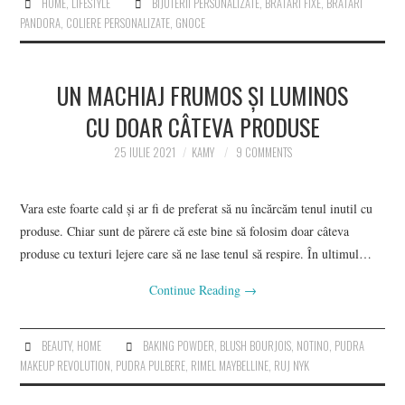
HOME
,
LIFESTYLE
BIJUTERII PERSONALIZATE
,
BRATARI FIXE
,
BRATARI
PANDORA
,
COLIERE PERSONALIZATE
,
GNOCE
UN MACHIAJ FRUMOS ȘI LUMINOS
CU DOAR CÂTEVA PRODUSE
25 IULIE 2021
KAMY
9 COMMENTS
Vara este foarte cald și ar fi de preferat să nu încărcăm tenul inutil cu
produse. Chiar sunt de părere că este bine să folosim doar câteva
produse cu texturi lejere care să ne lase tenul să respire. În ultimul…
Continue Reading
→
BEAUTY
,
HOME
BAKING POWDER
,
BLUSH BOURJOIS
,
NOTINO
,
PUDRA
MAKEUP REVOLUTION
,
PUDRA PULBERE
,
RIMEL MAYBELLINE
,
RUJ NYK