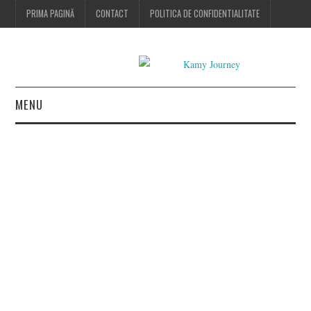
PRIMA PAGINĂ
CONTACT
POLITICA DE CONFIDENTIALITATE
MENU
HOME
FASHION
BEAUTY
LIFESTYLE
CONTACT