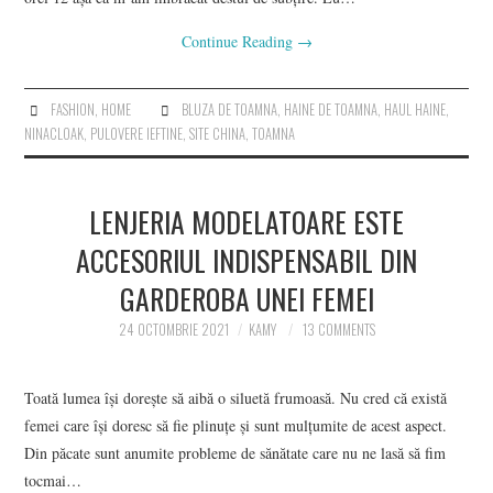
Continue Reading
→
FASHION
,
HOME
BLUZA DE TOAMNA
,
HAINE DE TOAMNA
,
HAUL HAINE
,
NINACLOAK
,
PULOVERE IEFTINE
,
SITE CHINA
,
TOAMNA
LENJERIA MODELATOARE ESTE
ACCESORIUL INDISPENSABIL DIN
GARDEROBA UNEI FEMEI
24 OCTOMBRIE 2021
KAMY
13 COMMENTS
Toată lumea își dorește să aibă o siluetă frumoasă. Nu cred că există
femei care își doresc să fie plinuțe și sunt mulțumite de acest aspect.
Din păcate sunt anumite probleme de sănătate care nu ne lasă să fim
tocmai…