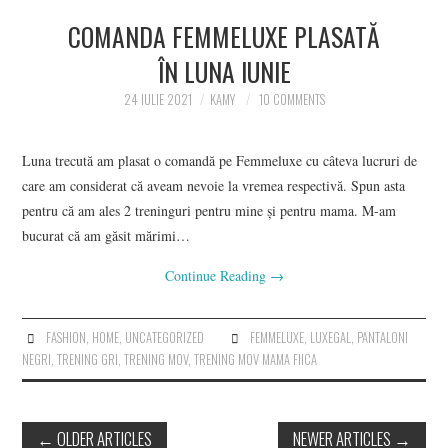
COMANDA FEMMELUXE PLASATĂ
ÎN LUNA IUNIE
24 IULIE 2021
KAMY
10 COMMENTS
Luna trecută am plasat o comandă pe Femmeluxe cu câteva lucruri de
care am considerat că aveam nevoie la vremea respectivă. Spun asta
pentru că am ales 2 treninguri pentru mine și pentru mama. M-am
bucurat că am găsit mărimi…
Continue Reading
→
FASHION
,
HOME
,
UNCATEGORIZED
FEMMELUXE
,
LUXEGAL
,
PANTALONI
NEGRI
,
TRENING GRI
,
TRENING MOV
,
TRENING MOV MAMA FIICA
Post
←
OLDER ARTICLES
NEWER ARTICLES
→