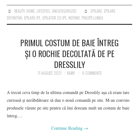
BEAUTY
,
HOME
,
LIFESTYLE
,
UNCATEGORIZED
EPILARE
,
EPILARE
DEFINITIVA
,
EPILARE IPL
,
EPILATOR CU IPL
,
NOTINO
,
PHILIPS LUMEA
PRIMUL COSTUM DE BAIE ÎNTREG
ȘI O ROCHIE DECOLTATĂ DE PE
DRESSLILY
11 AUGUST 2021
KAMY
6 COMMENTS
A trecut ceva timp de la ultima comandă pe Dresslily așa că eram tare
curioasă și nerăbdătoare să dau o nouă comandă pe site. M-au convins
produsele văzute pe site pentru că îmi doream mult un costum de baie
întreg.…
Continue Reading
→