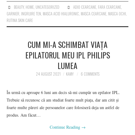
BEAUTY
,
HOME
,
UNCATEGORIZED
ADIO CEARCANE
,
FARA CEARCANE
,
GARNIER
,
INGRIJIRE TEN
,
MASCA ACID HIALURONIC
,
MASCA CEARCANE
,
MASCA OCHI
,
RUTINA SKIN CARE
CUM MI-A SCHIMBAT VIAȚA
EPILATORUL MEU IPL PHILIPS
LUMEA
24 AUGUST 2021
KAMY
6 COMMENTS
În urmă cu aproape 6 luni am decis să-mi cumpăr un epilator IPL.
Trebuie să recunosc că am studiat foarte mult piața, dar am citit și
foarte multe păreri ale persoanelor care folosiseră deja un astfel de
produs. Am făcut…
Continue Reading
→