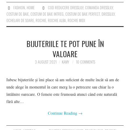
FASHION
,
HOME
COD REDUCERE DRESSLILY
,
COMANDA DRESSLILY
,
COSTUM DE BAIE
,
COSTUM DE BAIE INTREG
,
COSTUM DE BAIE PERFECT
,
DRESSLILY
,
OCHELARI DE SOARE
,
ROCHIE
,
ROCHIE ALBA
,
ROCHIE MIDI
BIJUTERIILE TE POT PUNE ÎN
VALOARE
3 AUGUST 2021
KAMY
10 COMMENTS
Iubesc bijuteriile și îmi place să am suficient de multe încât să am de
unde alege în momentul în care merg la o petrecere sau chiar la o
întâlnire oarecare. O femeie este frumoasă atunci când este naturală
fără alte…
Continue Reading
→