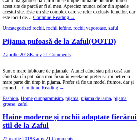
Când mă gândesc la Zaful mi se umple inima de bucurie. Iubesc
acest site de parcă ar fi al meu. Apreciez munca celor din spatele
acestui site. Este un site complex care se refer exclusiv femeilor, dar
este locul de…
Continue Reading
→
Uncategorized
rochii
,
rochii ieftine
,
rochii vaporoase
,
zaful
Pijama pufoasă de la Zaful(OOTD)
2 aprilie 2018
Kamy
21 Comments
Sunt o mare iubitoare de pijamale. Atunci când stau prin casă sau
când stau în pat până mai târziu în weekend prefer să-mi petrec o
mare parte din timp în pijama. Prefer să fie un model frumos, dar și
comod…
Continue Reading
→
Fashion
,
Home
cumparamisim
,
pijama
,
pijama de iarna
,
pijama
groasa
,
zaful
Haine moderne și rochii adaptate fiecărui
stil de la Zaful
22 martie 2018
Kamy
21 Comments