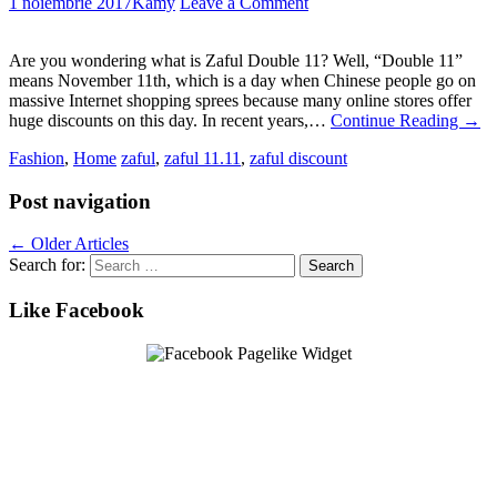
1 noiembrie 2017
Kamy
Leave a Comment
Are you wondering what is Zaful Double 11? Well, “Double 11”
means November 11th, which is a day when Chinese people go on
massive Internet shopping sprees because many online stores offer
huge discounts on this day. In recent years,…
Continue Reading
→
Fashion
,
Home
zaful
,
zaful 11.11
,
zaful discount
Post navigation
←
Older Articles
Search for:
Like Facebook