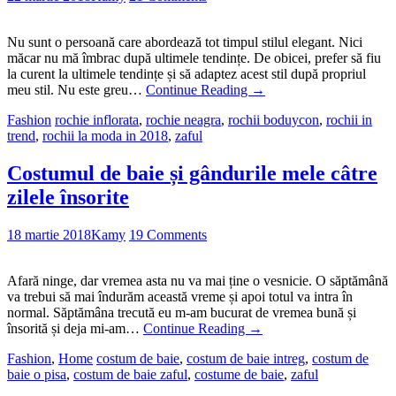
Nu sunt o persoană care abordează tot timpul stilul elegant. Nici
măcar nu mă îmbrac după ultimele tendințe. De obicei, prefer să fiu
la curent la ultimele tendințe și să adaptez acest stil după propriul
meu stil. Nu este greu…
Continue Reading
→
Fashion
rochie inflorata
,
rochie neagra
,
rochii boduycon
,
rochii in
trend
,
rochii la moda in 2018
,
zaful
Costumul de baie și gândurile mele câtre
zilele însorite
18 martie 2018
Kamy
19 Comments
Afară ninge, dar vremea asta nu va mai ține o vesnicie. O săptămână
va trebui să mai îndurăm această vreme și apoi totul va intra în
normal. Săptămâna trecută eu m-am bucurat de vremea bună și
însorită și deja mi-am…
Continue Reading
→
Fashion
,
Home
costum de baie
,
costum de baie intreg
,
costum de
baie o pisa
,
costum de baie zaful
,
costume de baie
,
zaful