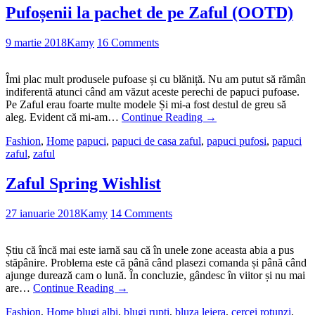
Pufoșenii la pachet de pe Zaful (OOTD)
9 martie 2018
Kamy
16 Comments
Îmi plac mult produsele pufoase și cu blăniță. Nu am putut să rămân
indiferentă atunci când am văzut aceste perechi de papuci pufoase.
Pe Zaful erau foarte multe modele Și mi-a fost destul de greu să
aleg. Evident că mi-am…
Continue Reading
→
Fashion
,
Home
papuci
,
papuci de casa zaful
,
papuci pufosi
,
papuci
zaful
,
zaful
Zaful Spring Wishlist
27 ianuarie 2018
Kamy
14 Comments
Știu că încă mai este iarnă sau că în unele zone aceasta abia a pus
stăpânire. Problema este că până când plasezi comanda și până când
ajunge durează cam o lună. În concluzie, gândesc în viitor și nu mai
are…
Continue Reading
→
Fashion
,
Home
blugi albi
,
blugi rupti
,
bluza lejera
,
cercei rotunzi
,