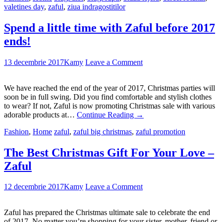
valetines day
,
zaful
,
ziua indragostitilor
Spend a little time with Zaful before 2017
ends!
13 decembrie 2017
Kamy
Leave a Comment
We have reached the end of the year of 2017, Christmas parties will
soon be in full swing. Did you find comfortable and stylish clothes
to wear? If not, Zaful is now promoting Christmas sale with various
adorable products at…
Continue Reading
→
Fashion
,
Home
zaful
,
zaful big christmas
,
zaful promotion
The Best Christmas Gift For Your Love –
Zaful
12 decembrie 2017
Kamy
Leave a Comment
Zaful has prepared the Christmas ultimate sale to celebrate the end
of 2017. No matter you’re shopping for your sister, mother, friend or