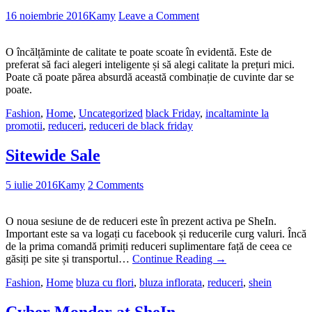
16 noiembrie 2016
Kamy
Leave a Comment
O încălțăminte de calitate te poate scoate în evidentă. Este de
preferat să faci alegeri inteligente și să alegi calitate la prețuri mici.
Poate că poate părea absurdă această combinație de cuvinte dar se
poate.
Fashion
,
Home
,
Uncategorized
black Friday
,
incaltaminte la
promotii
,
reduceri
,
reduceri de black friday
Sitewide Sale
5 iulie 2016
Kamy
2 Comments
O noua sesiune de de reduceri este în prezent activa pe SheIn.
Important este sa va logați cu facebook și reducerile curg valuri. Încă
de la prima comandă primiți reduceri suplimentare față de ceea ce
găsiți pe site și transportul…
Continue Reading
→
Fashion
,
Home
bluza cu flori
,
bluza inflorata
,
reduceri
,
shein