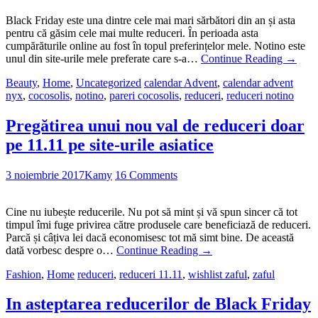
Black Friday este una dintre cele mai mari sărbători din an și asta
pentru că găsim cele mai multe reduceri. În perioada asta
cumpărăturile online au fost în topul preferințelor mele. Notino este
unul din site-urile mele preferate care s-a…
Continue Reading
→
Beauty
,
Home
,
Uncategorized
calendar Advent
,
calendar advent
nyx
,
cocosolis
,
notino
,
pareri cocosolis
,
reduceri
,
reduceri notino
Pregătirea unui nou val de reduceri doar
pe 11.11 pe site-urile asiatice
3 noiembrie 2017
Kamy
16 Comments
Cine nu iubește reducerile. Nu pot să mint și vă spun sincer că tot
timpul îmi fuge privirea către produsele care beneficiază de reduceri.
Parcă și câțiva lei dacă economisesc tot mă simt bine. De această
dată vorbesc despre o…
Continue Reading
→
Fashion
,
Home
reduceri
,
reduceri 11.11
,
wishlist zaful
,
zaful
In asteptarea reducerilor de Black Friday