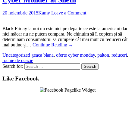
Cyber Monder at SheIn
20 noiembrie 2015
Kamy
Leave a Comment
Black Friday la noi nu este nici pe departe ce este la americani dar
nici măcar nu ne putem compara. Ne chinuim să îi copiem și să
determinăm consumatorul să cumpere cât mai mult cu reduceri cât
mai puține și…
Continue Reading
→
Uncategorized
geaca blana
,
oferte cyber monday
,
palton
,
reduceri
,
rochie de ocazie
Search for:
Like Facebook