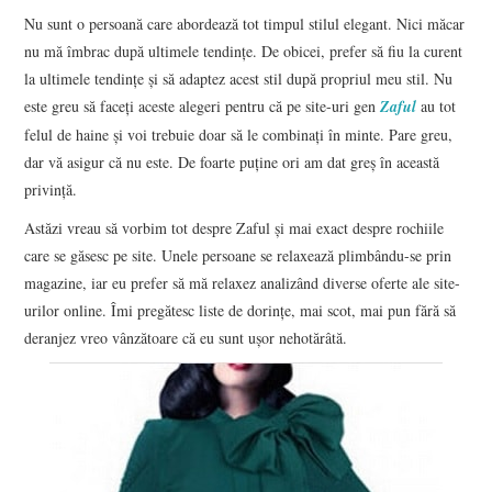
Nu sunt o persoană care abordează tot timpul stilul elegant. Nici măcar
nu mă îmbrac după ultimele tendințe. De obicei, prefer să fiu la curent
CONTACT
la ultimele tendințe și să adaptez acest stil după propriul meu stil. Nu
este greu să faceți aceste alegeri pentru că pe site-uri gen
Zaful
au tot
felul de haine și voi trebuie doar să le combinați în minte. Pare greu,
dar vă asigur că nu este. De foarte puține ori am dat greș în această
privință.
Astăzi vreau să vorbim tot despre Zaful și mai exact despre rochiile
care se găsesc pe site. Unele persoane se relaxează plimbându-se prin
magazine, iar eu prefer să mă relaxez analizând diverse oferte ale site-
urilor online. Îmi pregătesc liste de dorințe, mai scot, mai pun fără să
deranjez vreo vânzătoare că eu sunt ușor nehotărâtă.