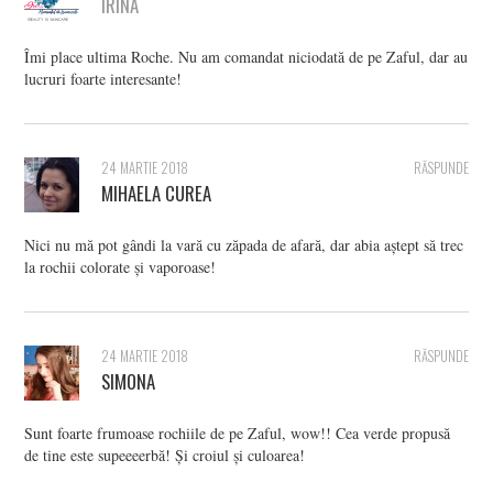
IRINA
Îmi place ultima Roche. Nu am comandat niciodată de pe Zaful, dar au
lucruri foarte interesante!
24 MARTIE 2018
RĂSPUNDE
MIHAELA CUREA
Nici nu mă pot gândi la vară cu zăpada de afară, dar abia aștept să trec
la rochii colorate și vaporoase!
24 MARTIE 2018
RĂSPUNDE
SIMONA
Sunt foarte frumoase rochiile de pe Zaful, wow!! Cea verde propusă
de tine este supeeeerbă! Și croiul și culoarea!