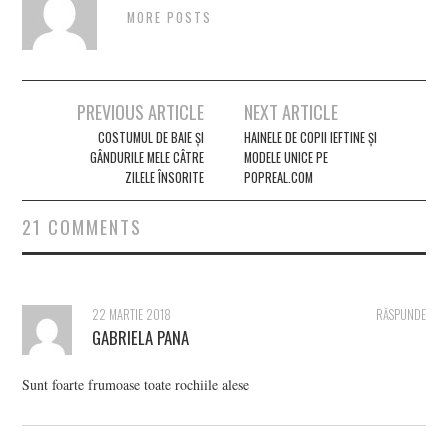
MORE POSTS
Post
PREVIOUS ARTICLE
NEXT ARTICLE
navigation
COSTUMUL DE BAIE ȘI
HAINELE DE COPII IEFTINE ȘI
GÂNDURILE MELE CÂTRE
MODELE UNICE PE
ZILELE ÎNSORITE
POPREAL.COM
21 COMMENTS
22 MARTIE 2018
RĂSPUNDE
GABRIELA PANA
Sunt foarte frumoase toate rochiile alese