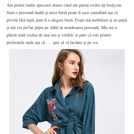
Am primit multe aprecieri atunci când am purtat rochii tip bodycon.
Sunt o persoană înaltă și mica burtă poate fi ușor camuflată așa că
privită fără lupă, pare fi o alegere bună. Poate mă mobilizez și eu puțin
și mă voi pu7ne puțin pe slăbit în următoarea perioadă. Mie mi-a
plăcut mult rochia de mai sus și verdele se pare că este printre
preferatele mele așa că …. sper să vă încânte și pe voi.