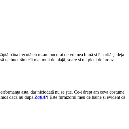
 Săptămâna trecută eu m-am bucurat de vremea bună și însorită și deja
m să ne bucurăm cât mai mult de plajă, soare și un picuț de bronz.
performanța asta, dar niciodată nu se știe. Ce-i drept am ceva costume
frumos dacă nu după
Zaful
?! Este furnizorul meu de haine și evident că