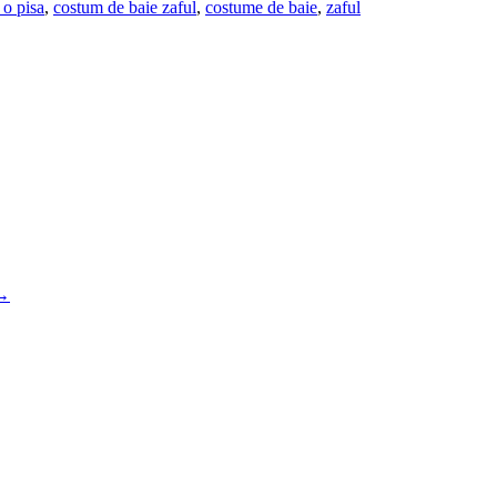
 o pisa
,
costum de baie zaful
,
costume de baie
,
zaful
→