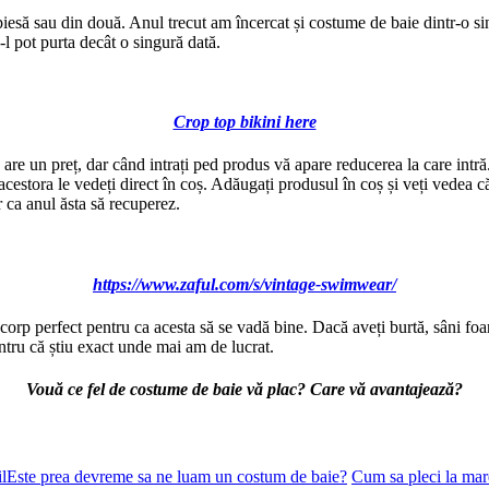
ă sau din două. Anul trecut am încercat și costume de baie dintr-o singu
-l pot purta decât o singură dată.
Crop top bikini here
are un preț, dar când intrați ped produs vă apare reducerea la care intr
acestora le vedeți direct în coș. Adăugați produsul în coș și veți vedea că
 ca anul ăsta să recuperez.
https://www.zaful.com/s/vintage-swimwear/
orp perfect pentru ca acesta să se vadă bine. Dacă aveți burtă, sâni foa
ntru că știu exact unde mai am de lucrat.
Vouă ce fel de costume de baie vă plac? Care vă avantajează?
Este prea devreme sa ne luam un costum de baie?
Cum sa pleci la mar