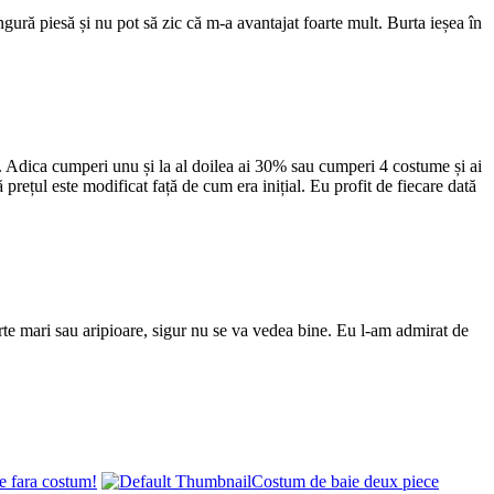
ră piesă și nu pot să zic că m-a avantajat foarte mult. Burta ieșea în
ă. Adica cumperi unu și la al doilea ai 30% sau cumperi 4 costume și ai
 prețul este modificat față de cum era inițial. Eu profit de fiecare dată
rte mari sau aripioare, sigur nu se va vedea bine. Eu l-am admirat de
e fara costum!
Costum de baie deux piece