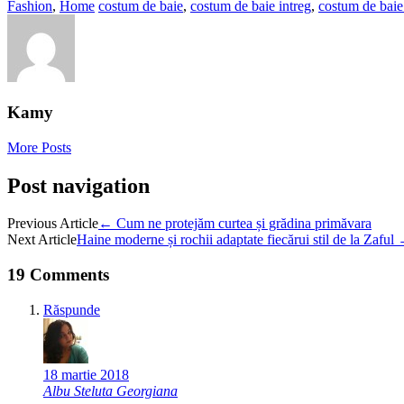
Fashion
,
Home
costum de baie
,
costum de baie intreg
,
costum de baie
Kamy
More Posts
Post navigation
Previous Article
←
Cum ne protejăm curtea și grădina primăvara
Next Article
Haine moderne și rochii adaptate fiecărui stil de la Zaful
19 Comments
Răspunde
18 martie 2018
Albu Steluta Georgiana