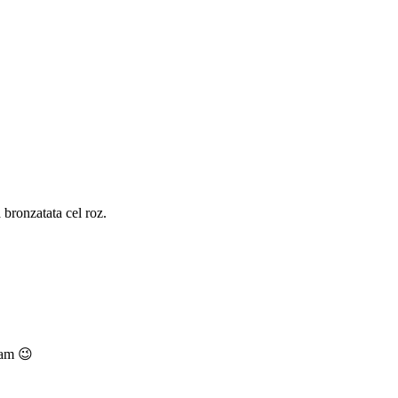
 bronzatata cel roz.
t am 😉