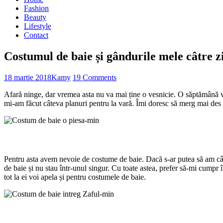
Fashion
Beauty
Lifestyle
Contact
Costumul de baie și gândurile mele câtre zi
18 martie 2018
Kamy
19 Comments
Afară ninge, dar vremea asta nu va mai ține o vesnicie. O săptămână v
mi-am făcut câteva planuri pentru la vară. Îmi doresc să merg mai des î
Pentru asta avem nevoie de costume de baie. Dacă s-ar putea să am câte
de baie și nu stau într-unul singur. Cu toate astea, prefer să-mi cu
tot la ei voi apela și pentru costumele de baie.