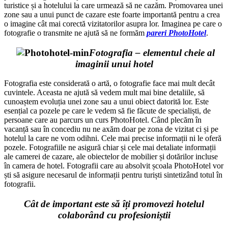
turistice și a hotelului la care urmează să ne cazăm. Promovarea unei
zone sau a unui punct de cazare este foarte importantă pentru a crea
o imagine cât mai corectă vizitatorilor asupra lor. Imaginea pe care o
fotografie o transmite ne ajută să ne formăm
pareri PhotoHotel
.
Fotografia – elementul cheie al
imaginii unui hotel
Fotografia este considerată o artă, o fotografie face mai mult decât
cuvintele. Aceasta ne ajută să vedem mult mai bine detaliile, să
cunoaștem evoluția unei zone sau a unui obiect datorită lor. Este
esențial ca pozele pe care le vedem să fie făcute de specialiști, de
persoane care au parcurs un curs PhotoHotel. Când plecăm în
vacanță sau în concediu nu ne axăm doar pe zona de vizitat ci și pe
hotelul la care ne vom odihni. Cele mai precise informații ni le oferă
pozele. Fotografiile ne asigură chiar și cele mai detaliate informații
ale camerei de cazare, ale obiectelor de mobilier și dotărilor incluse
în camera de hotel. Fotografii care au absolvit școala PhotoHotel vor
ști să asigure necesarul de informații pentru turiști sintetizând totul în
fotografii.
Cât de important este să îți promovezi hotelul
colaborând cu profesioniștii