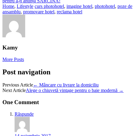
pentru a-ți anunța SARCINA!
Home
,
Lifestyle
curs photohotel
,
imagine hotel
,
photohotel
,
poze de
ansamblu
,
promovare hotel
,
reclama hotel
Kamy
More Posts
Post navigation
Previous Article
←
Mâncare cu livrare la domiciliu
Next Article
Alege o chiuvetă vintage pentru o baie modernă
→
One Comment
Răspunde
14 noiembrie 2017