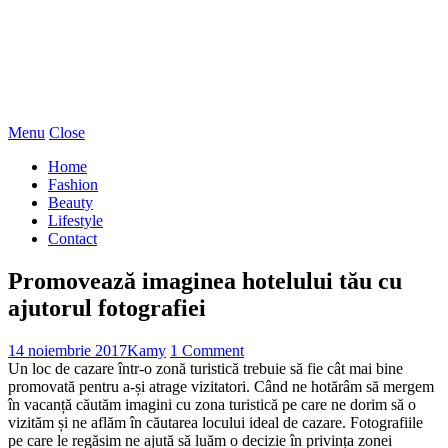
Menu
Close
Home
Fashion
Beauty
Lifestyle
Contact
Promovează imaginea hotelului tău cu
ajutorul fotografiei
14 noiembrie 2017
Kamy
1 Comment
Un loc de cazare într-o zonă turistică trebuie să fie cât mai bine
promovată pentru a-și atrage vizitatori. Când ne hotărâm să mergem
în vacanță căutăm imagini cu zona turistică pe care ne dorim să o
vizităm și ne aflăm în căutarea locului ideal de cazare. Fotografiile
pe care le regăsim ne ajută să luăm o decizie în privința zonei