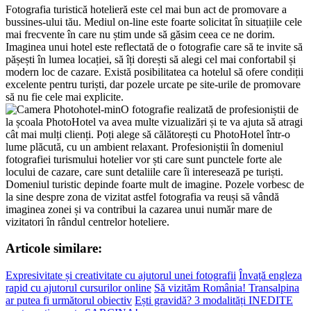
Fotografia turistică hotelieră este cel mai bun act de promovare a
bussines-ului tău. Mediul on-line este foarte solicitat în situațiile cele
mai frecvente în care nu știm unde să găsim ceea ce ne dorim.
Imaginea unui hotel este reflectată de o fotografie care să te invite să
pășești în lumea locației, să îți dorești să alegi cel mai confortabil și
modern loc de cazare. Există posibilitatea ca hotelul să ofere condiții
excelente pentru turiști, dar pozele urcate pe site-urile de promovare
să nu fie cele mai explicite.
O fotografie realizată de profesioniștii de
la școala PhotoHotel va avea multe vizualizări și te va ajuta să atragi
cât mai mulți clienți. Poți alege să călătorești cu PhotoHotel într-o
lume plăcută, cu un ambient relaxant. Profesioniștii în domeniul
fotografiei turismului hotelier vor ști care sunt punctele forte ale
locului de cazare, care sunt detaliile care îi interesează pe turiști.
Domeniul turistic depinde foarte mult de imagine. Pozele vorbesc de
la sine despre zona de vizitat astfel fotografia va reuși să vândă
imaginea zonei și va contribui la cazarea unui număr mare de
vizitatori în rândul centrelor hoteliere.
Articole similare:
Expresivitate și creativitate cu ajutorul unei fotografii
Învață engleza
rapid cu ajutorul cursurilor online
Să vizităm România! Transalpina
ar putea fi următorul obiectiv
Ești gravidă? 3 modalități INEDITE