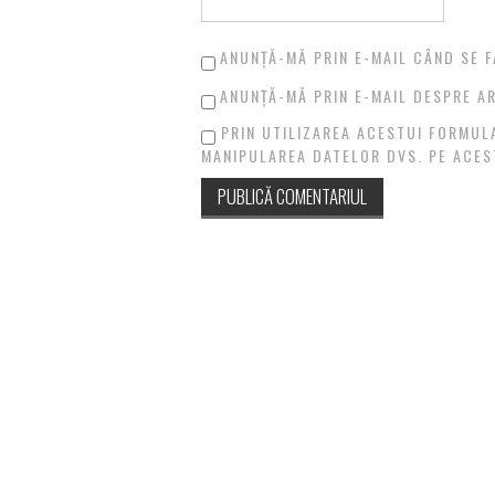
ANUNȚĂ-MĂ PRIN E-MAIL CÂND SE F
ANUNȚĂ-MĂ PRIN E-MAIL DESPRE AR
PRIN UTILIZAREA ACESTUI FORMUL
MANIPULAREA DATELOR DVS. PE ACES