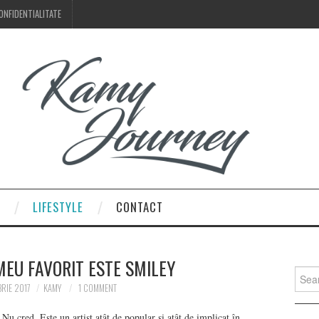
ONFIDENTIALITATE
LIFESTYLE
CONTACT
EU FAVORIT ESTE SMILEY
Searc
for:
RIE 2017
KAMY
1 COMMENT
u cred. Este un artist atât de popular și atât de implicat în