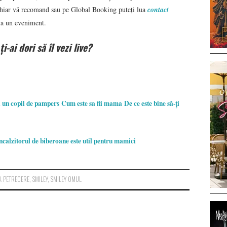
, chiar vă recomand sau pe Global Booking puteți lua
contact
 la un eveniment.
ți-ai dori să îl vezi live?
i un copil de pampers
Cum este sa fii mama
De ce este bine să-ți
ncalzitorul de biberoane este util pentru mamici
LA PETRECERE
,
SMILEY
,
SMILEY OMUL