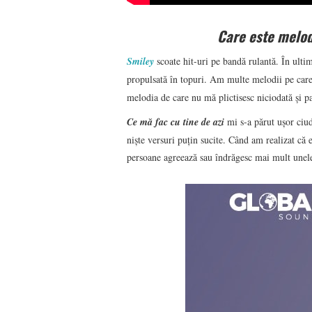
Care este melod
Smiley
scoate hit-uri pe bandă rulantă. În ultim
propulsată în topuri. Am multe melodii pe care 
melodia de care nu mă plictisesc niciodată și p
Ce mă fac cu tine de azi
mi s-a părut ușor ciu
niște versuri puțin sucite. Când am realizat că
persoane agreează sau îndrăgesc mai mult unele 