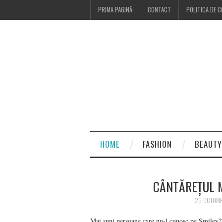
PRIMA PAGINĂ
CONTACT
POLITICA DE C
HOME
FASHION
BEAUTY
CÂNTĂREȚUL M
26 OCTOMB
Mai sunt persoane care nu-l cunosc pe Smiley? N