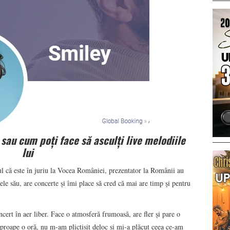
sau cum poți face să asculți live melodiile
lui
ul că este în juriu la Vocea României, prezentator la Românii au
le său, are concerte și îmi place să cred că mai are timp și pentru
cert în aer liber. Face o atmosferă frumoasă, are fler și pare o
proape o oră, nu m-am plictisit deloc și mi-a plăcut ceea ce-am