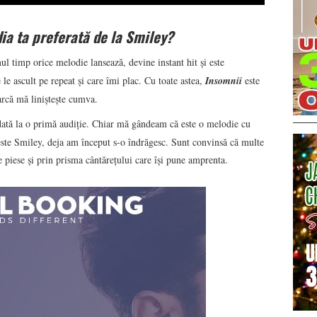
ia ta preferată de la Smiley?
ul timp orice melodie lansează, devine instant hit și este
le ascult pe repeat și care îmi plac. Cu toate astea,
Insomnii
este
arcă mă liniștește cumva.
dată la o primă audiție. Chiar mă gândeam că este o melodie cu
 este Smiley, deja am început s-o îndrăgesc. Sunt convinsă că multe
piese și prin prisma cântărețului care își pune amprenta.