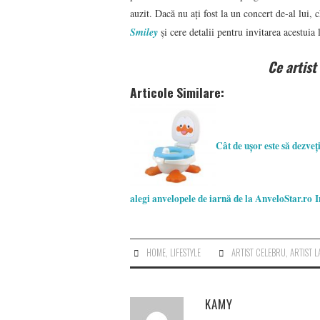
auzit. Dacă nu ați fost la un concert de-al lui
Smiley
și cere detalii pentru invitarea acestuia
Ce artist 
Articole Similare:
Cât de ușor este să dezveț
alegi anvelopele de iarnă de la AnveloStar.ro
I
HOME
,
LIFESTYLE
ARTIST CELEBRU
,
ARTIST 
KAMY