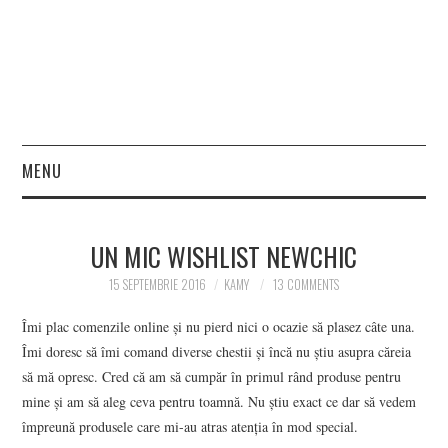
MENU
HOME
UN MIC WISHLIST NEWCHIC
FASHION
15 SEPTEMBRIE 2016
KAMY
13 COMMENTS
BEAUTY
Îmi plac comenzile online și nu pierd nici o ocazie să plasez câte una.
Îmi doresc să îmi comand diverse chestii și încă nu știu asupra căreia
LIFESTYLE
să mă opresc. Cred că am să cumpăr în primul rând produse pentru
mine și am să aleg ceva pentru toamnă. Nu știu exact ce dar să vedem
CONTACT
împreună produsele care mi-au atras atenția în mod special.