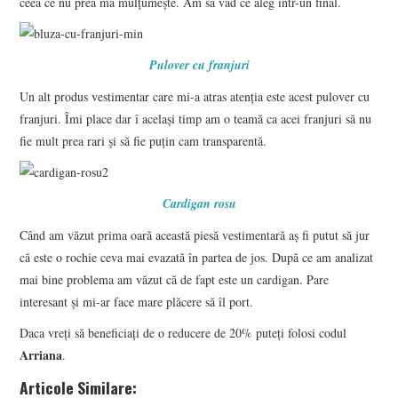
ceea ce nu prea mă mulțumește. Am să văd ce aleg într-un final.
Pulover cu franjuri
Un alt produs vestimentar care mi-a atras atenția este acest pulover cu
franjuri. Îmi place dar î același timp am o teamă ca acei franjuri să nu
fie mult prea rari și să fie puțin cam transparentă.
Cardigan rosu
Când am văzut prima oară această piesă vestimentară aș fi putut să jur
că este o rochie ceva mai evazată în partea de jos. După ce am analizat
mai bine problema am văzut că de fapt este un cardigan. Pare
interesant și mi-ar face mare plăcere să îl port.
Daca vreți să beneficiați de o reducere de 20% puteți folosi codul
Arriana
.
Articole Similare: