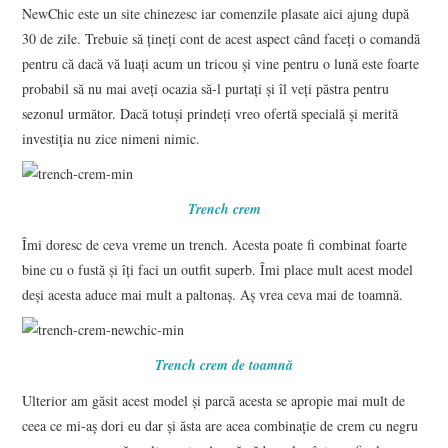
NewChic este un site chinezesc iar comenzile plasate aici ajung după
30 de zile. Trebuie să țineți cont de acest aspect când faceți o comandă
pentru că dacă vă luați acum un tricou și vine pentru o lună este foarte
probabil să nu mai aveți ocazia să-l purtați și îl veți păstra pentru
sezonul următor. Dacă totuși prindeți vreo ofertă specială și merită
investiția nu zice nimeni nimic.
Trench crem
Îmi doresc de ceva vreme un trench. Acesta poate fi combinat foarte
bine cu o fustă și îți faci un outfit superb. Îmi place mult acest model
deși acesta aduce mai mult a paltonaș. Aș vrea ceva mai de toamnă.
Trench crem de toamnă
Ulterior am găsit acest model și parcă acesta se apropie mai mult de
ceea ce mi-aș dori eu dar și ăsta are acea combinație de crem cu negru