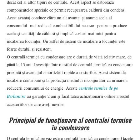
decât cel al altor tipuri de centrale. Acest aspect se datorează
componentelor speciale ce permit recuperarea căldurii din condens.
Acest avantaj conduce către un alt avantaj și anume acela al
consumului mai redus al combustibilului necesar pentru a produce
aceleași cantități de căldură și implică costuri mai mici pentru
încălzirea locuinței. Un astfel de sistem de încălzire a locuinței este
foarte durabil și rezistent.
O centrală termică cu condensare are o durată de viață relativ mare, de
până la 15 ani. Investiția într-o astfel de centrală termică cu condensare
prezintă și avantajul amortizării rapide a costurilor. Acest sistem de
încălzire contribuie și la protecția mediului înconjurător ca urmare a
reducerii consumului de energie. Aceste
centrale termice de pe
Berluni.ro
au garanție 2 ani și facilitatea achiziționării online a restul
accesoriilor de care aveți nevoie.
Principiul de funcționare al centralei termice
în condensare
O centrala termică pe gaz este o centrală termică cu condensare. Gazele