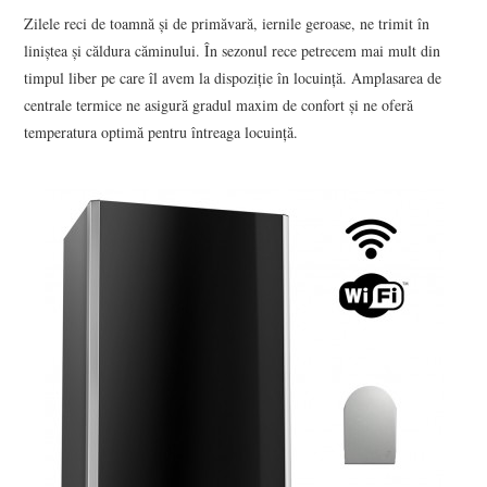
Zilele reci de toamnă și de primăvară, iernile geroase, ne trimit în
liniștea și căldura căminului. În sezonul rece petrecem mai mult din
CONTACT
timpul liber pe care îl avem la dispoziție în locuință. Amplasarea de
centrale termice ne asigură gradul maxim de confort și ne oferă
temperatura optimă pentru întreaga locuință.