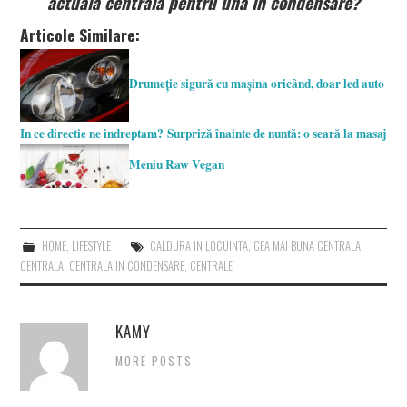
actuala centrală pentru una în condensare?
Articole Similare:
Drumeție sigură cu mașina oricând, doar led auto
In ce directie ne indreptam?
Surpriză înainte de nuntă: o seară la masaj
Meniu Raw Vegan
HOME
,
LIFESTYLE
CALDURA IN LOCUINTA
,
CEA MAI BUNA CENTRALA
,
CENTRALA
,
CENTRALA IN CONDENSARE
,
CENTRALE
KAMY
MORE POSTS