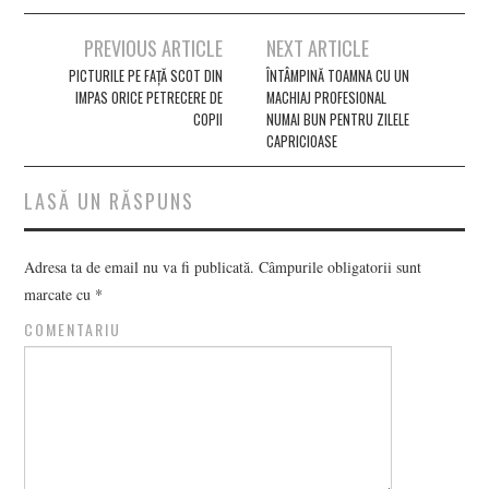
Post
PREVIOUS ARTICLE
NEXT ARTICLE
navigation
PICTURILE PE FAȚĂ SCOT DIN
ÎNTÂMPINĂ TOAMNA CU UN
IMPAS ORICE PETRECERE DE
MACHIAJ PROFESIONAL
COPII
NUMAI BUN PENTRU ZILELE
CAPRICIOASE
LASĂ UN RĂSPUNS
Adresa ta de email nu va fi publicată.
Câmpurile obligatorii sunt
marcate cu
*
COMENTARIU