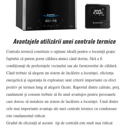
Avantajele utilizării unei centrale termice
Centrala termică constituie o opțiune ideală pentru o locuință grație
faptului că putem porni căldura atunci când dorim, fără a fi
condiționați de preferințele vecinului sau ale furnizorului de căldură.
Când trebuie să alegem un sistem de încălzire a locuinței, eficiența
energetică și siguranța în exploatare sunt criterii importante cu efect
pozitiv pe termen lung al alegerii făcute. Raportul dintre calitate, preț,
randament și consum trebuie să fie unul avantajos pentru persoanele
care doresc să instaleze un sistem de încălzire a locuinței. Unul dintre
cele mai importante avantaje ale unei centrale termice cu condensare
este randamentul ridicat.
Gradul de eficiență al acestui tip de centrală este mult mai ridicat