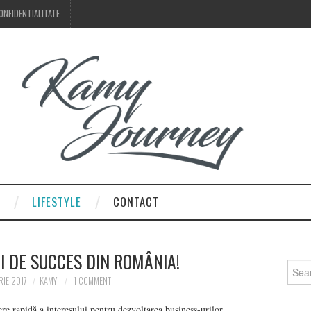
ONFIDENTIALITATE
LIFESTYLE
CONTACT
II DE SUCCES DIN ROMÂNIA!
Searc
for:
RIE 2017
KAMY
1 COMMENT
ere rapidă a interesului pentru dezvoltarea business-urilor