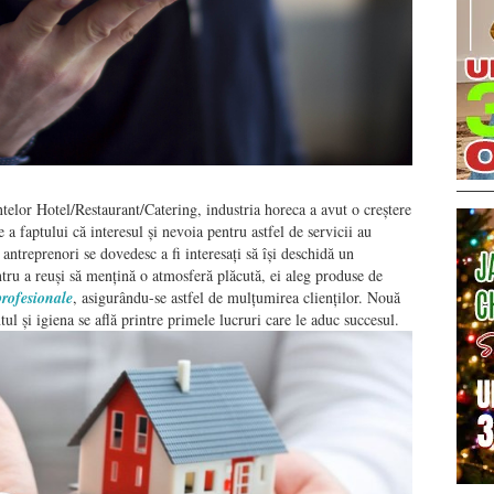
telor Hotel/Restaurant/Catering, industria horeca a avut o creștere
a faptului că interesul și nevoia pentru astfel de servicii au
 antreprenori se dovedesc a fi interesați să își deschidă un
ntru a reuși să mențină o atmosferă plăcută, ei aleg produse de
profesionale
, asigurându-se astfel de mulțumirea clienților. Nouă
l și igiena se află printre primele lucruri care le aduc succesul.