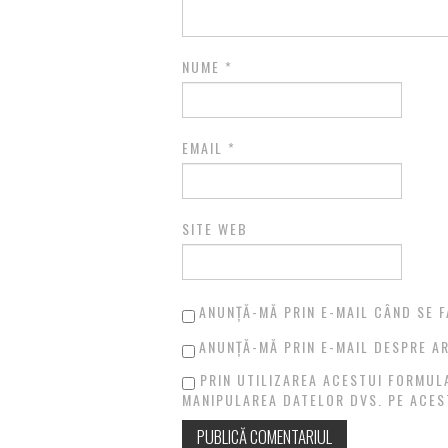
NUME
*
EMAIL
*
SITE WEB
ANUNȚĂ-MĂ PRIN E-MAIL CÂND SE F
ANUNȚĂ-MĂ PRIN E-MAIL DESPRE AR
PRIN UTILIZAREA ACESTUI FORMUL
MANIPULAREA DATELOR DVS. PE ACES