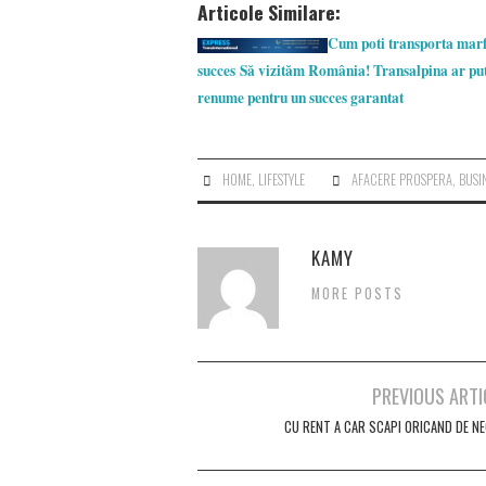
Articole Similare:
Cum poti transporta mar
succes
Să vizităm România! Transalpina ar put
renume pentru un succes garantat
HOME
,
LIFESTYLE
AFACERE PROSPERA
,
BUSI
KAMY
MORE POSTS
Post
PREVIOUS ARTI
navigation
CU RENT A CAR SCAPI ORICAND DE NE