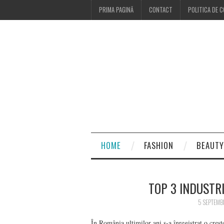
PRIMA PAGINĂ
CONTACT
POLITICA DE C
HOME
FASHION
BEAUTY
TOP 3 INDUSTR
5 SEPTEMB
În România ultimilor ani s-a înregistrat o creșt