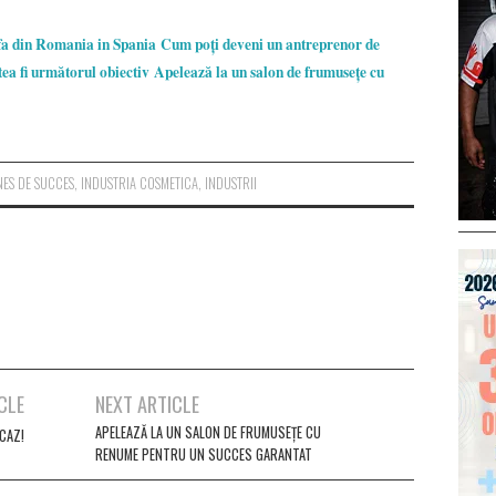
fa din Romania in Spania
Cum poți deveni un antreprenor de
ea fi următorul obiectiv
Apelează la un salon de frumusețe cu
NES DE SUCCES
,
INDUSTRIA COSMETICA
,
INDUSTRII
CLE
NEXT ARTICLE
APELEAZĂ LA UN SALON DE FRUMUSEȚE CU
CAZ!
RENUME PENTRU UN SUCCES GARANTAT