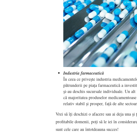
Industria farmaceutică
În ceea ce privește industria medicamentelo
pătrunderii pe piața farmaceutică a investito
și-au deschis sucursale individuale. Un alt
că majoritatea produselor medicamentoase 
relativ stabil și prosper, față de alte secto
Vrei să îți deschizi o afacere sau ai deja una și
profitabile domenii, poți să le iei în considerar
sunt cele care au întotdeauna succes!