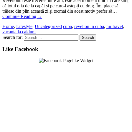
Revelionul este trecerea între ani, este acel moment unic în care simți
că totul o ia de la capăt și pe care-l aștepți cu drag. Îmi place să
trăiesc din plin această zi și tocmai din acest motiv prefer să…
Continue Reading
→
Home
,
Lifestyle
,
Uncategorized
cuba
,
revelion in cuba
,
tui-travel
,
vacanta la caldura
Search for:
Like Facebook