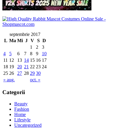
septembrie 2017
L
Ma
Mi
J
V
S
D
1
2
3
4
5
6
7
8
9
10
11
12
13
14
15
16
17
18
19
20
21
22
23
24
25
26
27
28
29
30
« aug.
oct. »
Categorii
Beauty
Fashion
Home
Lifestyle
Uncategorized