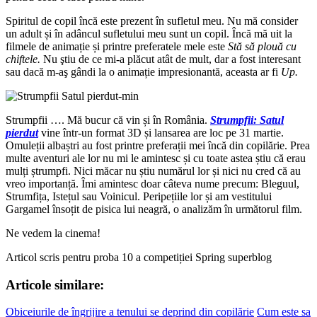
Spiritul de copil încă este prezent în sufletul meu. Nu mă consider
un adult și în adâncul sufletului meu sunt un copil. Încă mă uit la
filmele de animație și printre preferatele mele este
Stă să plouă cu
chiftele.
Nu ştiu de ce mi-a plăcut atât de mult, dar a fost interesant
sau dacă m-aş gândi la o animație impresionantă, aceasta ar fi
Up.
Strumpfii …. Mă bucur că vin și în România.
Strumpfii: Satul
pierdut
vine într-un format 3D și lansarea are loc pe 31 martie.
Omuleții albaștri au fost printre preferații mei încă din copilărie. Prea
multe aventuri ale lor nu mi le amintesc și cu toate astea știu că erau
mulți ștrumpfi. Nici măcar nu știu numărul lor și nici nu cred că au
vreo importanță. Îmi amintesc doar câteva nume precum: Bleguul,
Strumfița, Istețul sau Voinicul. Peripețiile lor și am vestitului
Gargamel însoțit de pisica lui neagră, o analizăm în următorul film.
Ne vedem la cinema!
Articol scris pentru proba 10 a competiției Spring superblog
Articole similare:
Obiceiurile de îngrijire a tenului se deprind din copilărie
Cum este sa