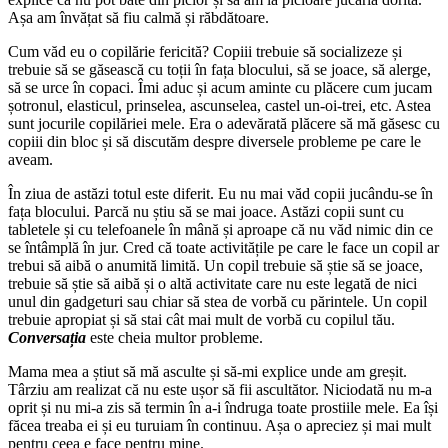
Așa am învățat să fiu calmă și răbdătoare.
Cum văd eu o copilărie fericită? Copiii trebuie să socializeze și
trebuie să se găsească cu toții în fața blocului, să se joace, să alerge,
să se urce în copaci. Îmi aduc și acum aminte cu plăcere cum jucam
șotronul, elasticul, prinselea, ascunselea, castel un-oi-trei, etc. Astea
sunt jocurile copilăriei mele. Era o adevărată plăcere să mă găsesc cu
copiii din bloc și să discutăm despre diversele probleme pe care le
aveam.
În ziua de astăzi totul este diferit. Eu nu mai văd copii jucându-se în
fața blocului. Parcă nu știu să se mai joace. Astăzi copii sunt cu
tabletele și cu telefoanele în mână și aproape că nu văd nimic din ce
se întâmplă în jur. Cred că toate activitățile pe care le face un copil ar
trebui să aibă o anumită limită. Un copil trebuie să știe să se joace,
trebuie să știe să aibă și o altă activitate care nu este legată de nici
unul din gadgeturi sau chiar să stea de vorbă cu părintele. Un copil
trebuie apropiat și să stai cât mai mult de vorbă cu copilul tău.
Conversația
este cheia multor probleme.
Mama mea a știut să mă asculte și să-mi explice unde am greșit.
Târziu am realizat că nu este ușor să fii ascultător. Niciodată nu m-a
oprit și nu mi-a zis să termin în a-i îndruga toate prostiile mele. Ea își
făcea treaba ei și eu turuiam în continuu. Așa o apreciez și mai mult
pentru ceea e face pentru mine.