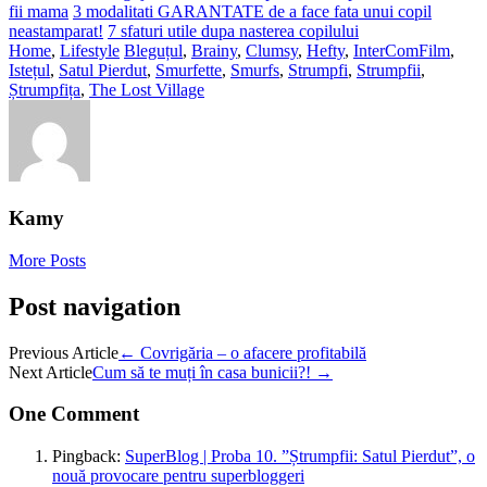
fii mama
3 modalitati GARANTATE de a face fata unui copil
neastamparat!
7 sfaturi utile dupa nasterea copilului
Home
,
Lifestyle
Bleguțul
,
Brainy
,
Clumsy
,
Hefty
,
InterComFilm
,
Istețul
,
Satul Pierdut
,
Smurfette
,
Smurfs
,
Strumpfi
,
Strumpfii
,
Ștrumpfița
,
The Lost Village
Kamy
More Posts
Post navigation
Previous Article
←
Covrigăria – o afacere profitabilă
Next Article
Cum să te muți în casa bunicii?!
→
One Comment
Pingback:
SuperBlog | Proba 10. ”Ștrumpfii: Satul Pierdut”, o
nouă provocare pentru superbloggeri