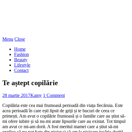
Menu
Close
Home
Fashion
Beauty
Lifestyle
Contact
Te aștept copilărie
28 martie 2017
Kamy
1 Comment
Copilăria este cea mai frumoasă perioadă din viața fiecăruia. Este
acea perioadă în care ești lipsit de griji și te bucuri de ceea ce
primești. Am avut o copilărie frumoasă și o familie care au știut să-
mi ofere iubire și să nu-mi arate lipsurile care au existat. Tot timpul
am avut ce mi-am dorit. A fost meritul mamei care a știut să-mi
explice că nu pot bate din picior și să am la picioare jucăria dorită.