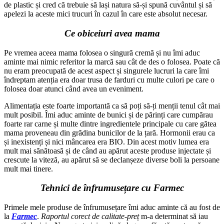
de plastic și cred că trebuie să lași natura să-și spună cuvântul și să
apelezi la aceste mici trucuri în cazul în care este absolut necesar.
Ce obiceiuri avea mama
Pe vremea aceea mama folosea o singură cremă și nu îmi aduc
aminte mai nimic referitor la marcă sau cât de des o folosea. Poate că
nu eram preocupată de acest aspect și singurele lucruri la care îmi
îndreptam atenția era doar trusa de farduri cu multe culori pe care o
folosea doar atunci când avea un eveniment.
Alimentația este foarte importantă ca să poți să-ți menții tenul cât mai
mult posibil. Îmi aduc aminte de bunici și de părinți care cumpărau
foarte rar carne și multe dintre ingredientele principale cu care gătea
mama proveneau din grădina bunicilor de la țară. Hormonii erau ca
și inexistenți și nici mâncarea era BIO. Din acest motiv lumea era
mult mai sănătoasă și de când au apărut aceste produse injectate și
crescute la viteză, au apărut să se declanșeze diverse boli la persoane
mult mai tinere.
Tehnici de înfrumusețare cu Farmec
Primele mele produse de înfrumusețare îmi aduc aminte că au fost de
la
Farmec
.
Raportul corect de calitate-preț
m-a determinat să iau