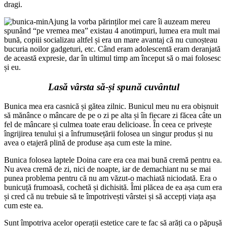
dragi.
Ajung la vorba părinților mei care îi auzeam mereu
spunând “pe vremea mea” existau 4 anotimpuri, lumea era mult mai
bună, copiii socializau altfel și era un mare avantaj că nu cunoșteau
bucuria noilor gadgeturi, etc. Când eram adolescentă eram deranjată
de această expresie, dar în ultimul timp am început să o mai folosesc
și eu.
Lasă vârsta să-și spună cuvântul
Bunica mea era casnică și gătea zilnic. Bunicul meu nu era obișnuit
să mănânce o mâncare de pe o zi pe alta și în fiecare zi făcea câte un
fel de mâncare și culmea toate erau delicioase. În ceea ce privește
îngrijirea tenului și a înfrumusețării folosea un singur produs și nu
avea o etajeră plină de produse așa cum este la mine.
Bunica folosea laptele Doina care era cea mai bună cremă pentru ea.
Nu avea cremă de zi, nici de noapte, iar de demachiant nu se mai
punea problema pentru că nu am văzut-o machiată niciodată. Era o
bunicuță frumoasă, cochetă și dichisită. Îmi plăcea de ea așa cum era
și cred că nu trebuie să te împotrivești vârstei și să accepți viața așa
cum este ea.
Sunt împotriva acelor operații estetice care te fac să arăți ca o păpușă