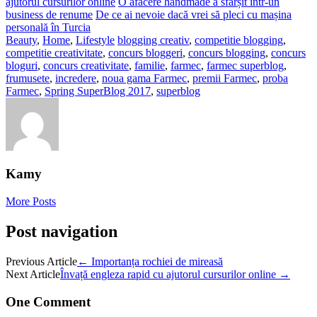
ajutorul cursurilor online
O afacere handmade a sfârșit într-un
business de renume
De ce ai nevoie dacă vrei să pleci cu mașina
personală în Turcia
Beauty
,
Home
,
Lifestyle
blogging creativ
,
competitie blogging
,
competitie creativitate
,
concurs bloggeri
,
concurs blogging
,
concurs
bloguri
,
concurs creativitate
,
familie
,
farmec
,
farmec superblog
,
frumusete
,
incredere
,
noua gama Farmec
,
premii Farmec
,
proba
Farmec
,
Spring SuperBlog 2017
,
superblog
Kamy
More Posts
Post navigation
Previous Article
←
Importanța rochiei de mireasă
Next Article
Învață engleza rapid cu ajutorul cursurilor online
→
One Comment