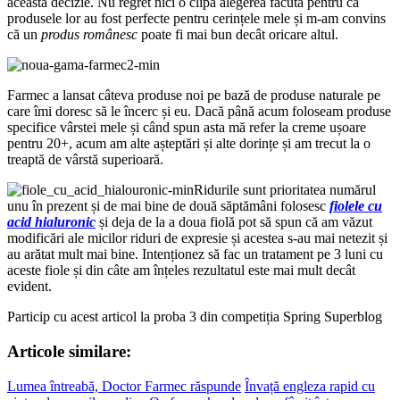
această decizie. Nu regret nici o clipă alegerea făcută pentru că
produsele lor au fost perfecte pentru cerințele mele și m-am convins
că un
produs românesc
poate fi mai bun decât oricare altul.
Farmec a lansat câteva produse noi pe bază de produse naturale pe
care îmi doresc să le încerc și eu. Dacă până acum foloseam produse
specifice vârstei mele și când spun asta mă refer la creme ușoare
pentru 20+, acum am alte așteptări și alte dorințe și am trecut la o
treaptă de vârstă superioară.
Ridurile sunt prioritatea numărul
unu în prezent și de mai bine de două săptămâni folosesc
fiolele cu
acid hialuronic
și deja de la a doua fiolă pot să spun că am văzut
modificări ale micilor riduri de expresie și acestea s-au mai netezit și
au arătat mult mai bine. Intenționez să fac un tratament pe 3 luni cu
aceste fiole și din câte am înțeles rezultatul este mai mult decât
evident.
Particip cu acest articol la proba 3 din competiția Spring Superblog
Articole similare:
Lumea întreabă, Doctor Farmec răspunde
Învață engleza rapid cu