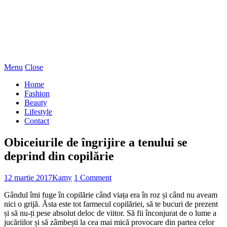
Menu
Close
Home
Fashion
Beauty
Lifestyle
Contact
Obiceiurile de îngrijire a tenului se
deprind din copilărie
12 martie 2017
Kamy
1 Comment
Gândul îmi fuge în copilărie când viața era în roz și când nu aveam
nici o grijă. Ăsta este tot farmecul copilăriei, să te bucuri de prezent
și să nu-ți pese absolut deloc de viitor. Să fii înconjurat de o lume a
jucăriilor și să zâmbești la cea mai mică provocare din partea celor