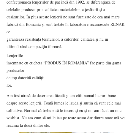
confecţionarea lenjeriilor de pat încă din 1992, se diferenţiază de
celelalte produse, prin calitatea materialelor, a ţesăturii şi a
CONTACT
cusăturilor. În plus aceste lenjerii ne sunt furnizate de cea mai mare
fabrică din Romania şi sunt testate în laboratoare recunoscute RENAR,
ce
garantează rezistenţa ţesăturilor, a culorilor, calitatea şi nu în
ultimul rând compoziţia fibroasă.
Lenjeriile
însemnate cu eticheta “PRODUS ÎN ROMÂNIA” fac parte din gama
produselor
de top datorită calităţii
lor.
Am fost atrasă de descrierea făcută şi am citit numai lucruri bune
despre aceste lenjerii. Toată lumea le laudă şi susţin că sunt cele mai
calitative. Normal că trebuie să le încerc şi eu şi mi-am făcut un mic
wishlist. Nu am cum să mi le iau pe toate acum dar dintre toate mă voi
rezuma la două dintre ele.