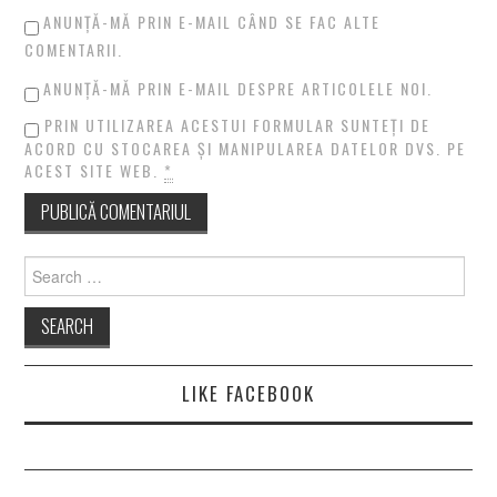
ANUNȚĂ-MĂ PRIN E-MAIL CÂND SE FAC ALTE
COMENTARII.
ANUNȚĂ-MĂ PRIN E-MAIL DESPRE ARTICOLELE NOI.
PRIN UTILIZAREA ACESTUI FORMULAR SUNTEȚI DE
ACORD CU STOCAREA ȘI MANIPULAREA DATELOR DVS. PE
ACEST SITE WEB.
*
Search
for:
LIKE FACEBOOK