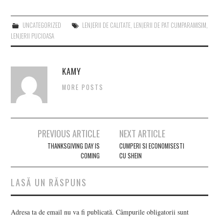
UNCATEGORIZED
LENJERII DE CALITATE
,
LENJERII DE PAT CUMPARAMISIM
,
LENJERII PUCIOASA
KAMY
MORE POSTS
Post
PREVIOUS ARTICLE
NEXT ARTICLE
navigation
THANKSGIVING DAY IS
CUMPERI SI ECONOMISESTI
COMING
CU SHEIN
LASĂ UN RĂSPUNS
Adresa ta de email nu va fi publicată.
Câmpurile obligatorii sunt