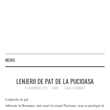
MENU
HOME
LENJERII DE PAT DE LA PUCIOASA
FASHION
13 NOIEMBRIE 2015
KAMY
LEAVE A COMMENT
BEAUTY
Lenjeriile de pat
fabricate în Romania, mai exact în oraşul Pucioasa, oraş cu prestigiu în
LIFESTYLE