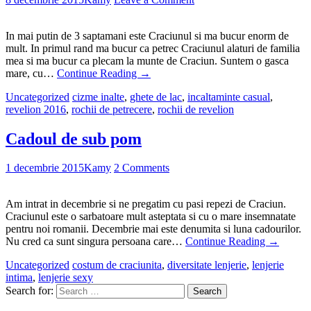
In mai putin de 3 saptamani este Craciunul si ma bucur enorm de
mult. In primul rand ma bucur ca petrec Craciunul alaturi de familia
mea si ma bucur ca plecam la munte de Craciun. Suntem o gasca
mare, cu…
Continue Reading
→
Uncategorized
cizme inalte
,
ghete de lac
,
incaltaminte casual
,
revelion 2016
,
rochii de petrecere
,
rochii de revelion
Cadoul de sub pom
1 decembrie 2015
Kamy
2 Comments
Am intrat in decembrie si ne pregatim cu pasi repezi de Craciun.
Craciunul este o sarbatoare mult asteptata si cu o mare insemnatate
pentru noi romanii. Decembrie mai este denumita si luna cadourilor.
Nu cred ca sunt singura persoana care…
Continue Reading
→
Uncategorized
costum de craciunita
,
diversitate lenjerie
,
lenjerie
intima
,
lenjerie sexy
Search for: