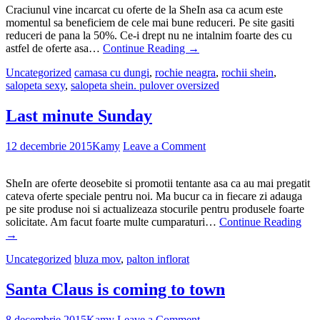
Craciunul vine incarcat cu oferte de la SheIn asa ca acum este
momentul sa beneficiem de cele mai bune reduceri. Pe site gasiti
reduceri de pana la 50%. Ce-i drept nu ne intalnim foarte des cu
astfel de oferte asa…
Continue Reading
→
Uncategorized
camasa cu dungi
,
rochie neagra
,
rochii shein
,
salopeta sexy
,
salopeta shein. pulover oversized
Last minute Sunday
12 decembrie 2015
Kamy
Leave a Comment
SheIn are oferte deosebite si promotii tentante asa ca au mai pregatit
cateva oferte speciale pentru noi. Ma bucur ca in fiecare zi adauga
pe site produse noi si actualizeaza stocurile pentru produsele foarte
solicitate. Am facut foarte multe cumparaturi…
Continue Reading
→
Uncategorized
bluza mov
,
palton inflorat
Santa Claus is coming to town
8 decembrie 2015
Kamy
Leave a Comment