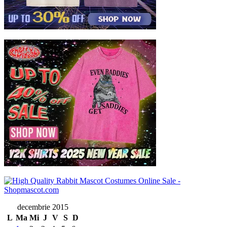
decembrie 2015
L
Ma
Mi
J
V
S
D