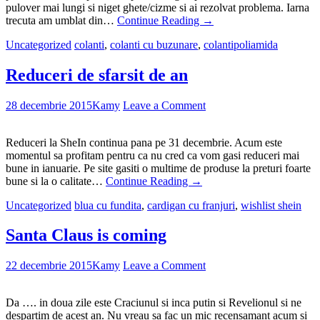
pulover mai lungi si niget ghete/cizme si ai rezolvat problema. Iarna
trecuta am umblat din…
Continue Reading
→
Uncategorized
colanti
,
colanti cu buzunare
,
colantipoliamida
Reduceri de sfarsit de an
28 decembrie 2015
Kamy
Leave a Comment
Reduceri la SheIn continua pana pe 31 decembrie. Acum este
momentul sa profitam pentru ca nu cred ca vom gasi reduceri mai
bune in ianuarie. Pe site gasiti o multime de produse la preturi foarte
bune si la o calitate…
Continue Reading
→
Uncategorized
blua cu fundita
,
cardigan cu franjuri
,
wishlist shein
Santa Claus is coming
22 decembrie 2015
Kamy
Leave a Comment
Da …. in doua zile este Craciunul si inca putin si Revelionul si ne
despartim de acest an. Nu vreau sa fac un mic recensamant acum si