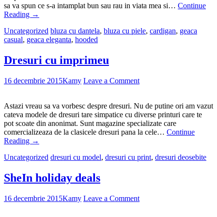
sa va spun ce s-a intamplat bun sau rau in viata mea si…
Continue
Reading
→
Uncategorized
bluza cu dantela
,
bluza cu piele
,
cardigan
,
geaca
casual
,
geaca eleganta
,
hooded
Dresuri cu imprimeu
16 decembrie 2015
Kamy
Leave a Comment
Astazi vreau sa va vorbesc despre dresuri. Nu de putine ori am vazut
cateva modele de dresuri tare simpatice cu diverse printuri care te
pot scoate din anonimat. Sunt magazine specializate care
comercializeaza de la clasicele dresuri pana la cele…
Continue
Reading
→
Uncategorized
dresuri cu model
,
dresuri cu print
,
dresuri deosebite
SheIn holiday deals
16 decembrie 2015
Kamy
Leave a Comment