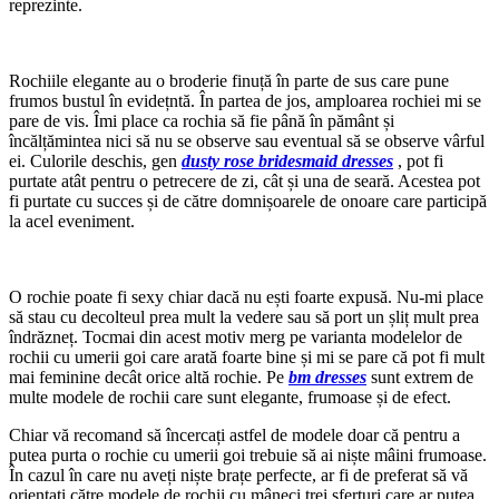
reprezinte.
Rochiile elegante au o broderie finuță în parte de sus care pune
frumos bustul în evidețntă. În partea de jos, amploarea rochiei mi se
pare de vis. Îmi place ca rochia să fie până în pământ și
încălțămintea nici să nu se observe sau eventual să se observe vârful
ei. Culorile deschis, gen
dusty rose bridesmaid dresses
, pot fi
purtate atât pentru o petrecere de zi, cât și una de seară. Acestea pot
fi purtate cu succes și de către domnișoarele de onoare care participă
la acel eveniment.
O rochie poate fi sexy chiar dacă nu ești foarte expusă. Nu-mi place
să stau cu decolteul prea mult la vedere sau să port un șliț mult prea
îndrăzneț. Tocmai din acest motiv merg pe varianta modelelor de
rochii cu umerii goi care arată foarte bine și mi se pare că pot fi mult
mai feminine decât orice altă rochie. Pe
bm dresses
sunt extrem de
multe modele de rochii care sunt elegante, frumoase și de efect.
Chiar vă recomand să încercați astfel de modele doar că pentru a
putea purta o rochie cu umerii goi trebuie să ai niște mâini frumoase.
În cazul în care nu aveți niște brațe perfecte, ar fi de preferat să vă
orientați către modele de rochii cu mâneci trei sferturi care ar putea