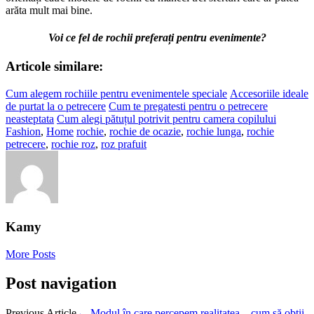
arăta mult mai bine.
Voi ce fel de rochii preferați pentru evenimente?
Articole similare:
Cum alegem rochiile pentru evenimentele speciale
Accesoriile ideale
de purtat la o petrecere
Cum te pregatesti pentru o petrecere
neasteptata
Cum alegi pătuțul potrivit pentru camera copilului
Fashion
,
Home
rochie
,
rochie de ocazie
,
rochie lunga
,
rochie
petrecere
,
rochie roz
,
roz prafuit
Kamy
More Posts
Post navigation
Previous Article
←
Modul în care percepem realitatea – cum să obții