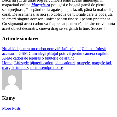
Dacă nu știi de unde poți să cumperi toate aceste minunății, în
magazinul online
Margele.ro
poți găsi o bogată gamă de pietre
semiprețioase, începând de la agate și lapis lazuli, până la malachit și
coral. De asemenea, ai aici și o colecție de tutoriale care te pot ajuta
să creezi singură accesorii unicat pentru tine sau pentru prietena ta.
Cu siguranță acest cadou va fi apreciat pentru că, de câte ori va purta
acest obiect decorativ, cineva drag se va gândi la tine. Succes !
Articole similare:
Nu ai idei pentru un cadou potrivit? Iată soluția!
Cel mai folosit
accesoriu GSM
Cum alegi pătuțul potrivit pentru camera copilului
Alege cadou de iepuraș o bijuterie de argint
Home
,
Lifestyle
bijuterii cadou
,
idei cadouri
,
margele
,
margele jad
,
margele turcoaz
,
pietre semiprerioase
Kamy
More Posts