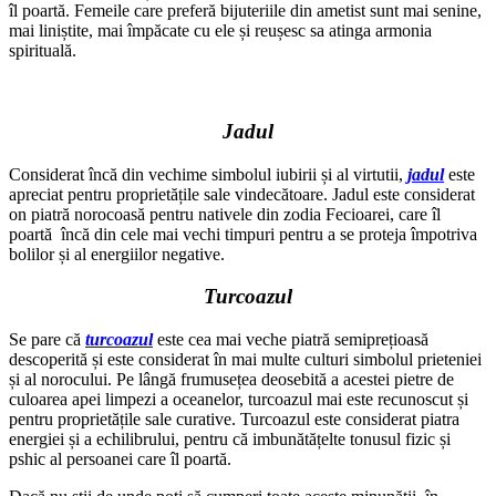
îl poartă. Femeile care preferă bijuteriile din ametist sunt mai senine,
mai liniștite, mai împăcate cu ele și reușesc sa atinga armonia
spirituală.
Jadul
Considerat încă din vechime simbolul iubirii și al virtutii,
jadul
este
apreciat pentru proprietățile sale vindecătoare. Jadul este considerat
on piatră norocoasă pentru nativele din zodia Fecioarei, care îl
poartă încă din cele mai vechi timpuri pentru a se proteja împotriva
bolilor și al energiilor negative.
Turcoazul
Se pare că
turcoazul
este cea mai veche piatră semiprețioasă
descoperită și este considerat în mai multe culturi simbolul prieteniei
și al norocului. Pe lângă frumusețea deosebită a acestei pietre de
culoarea apei limpezi a oceanelor, turcoazul mai este recunoscut și
pentru proprietățile sale curative. Turcoazul este considerat piatra
energiei și a echilibrului, pentru că imbunătățelte tonusul fizic și
pshic al persoanei care îl poartă.