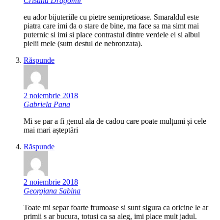
Cristina Dragomir
eu ador bijuteriile cu pietre semipretioase. Smaraldul este
piatra care imi da o stare de bine, ma face sa ma simt mai
puternic si imi si place contrastul dintre verdele ei si albul
pielii mele (sutn destul de nebronzata).
Răspunde
2 noiembrie 2018
Gabriela Pana
Mi se par a fi genul ala de cadou care poate mulțumi și cele
mai mari așteptări
Răspunde
2 noiembrie 2018
Georgiana Sabina
Toate mi separ foarte frumoase si sunt sigura ca oricine le ar
primii s ar bucura, totusi ca sa aleg, imi place mult jadul.