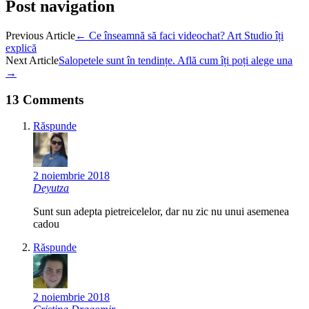
Post navigation
Previous Article
←
Ce înseamnă să faci videochat? Art Studio îți
explică
Next Article
Salopetele sunt în tendințe. Află cum îți poți alege una
→
13 Comments
Răspunde
2 noiembrie 2018
Deyutza
Sunt sun adepta pietreicelelor, dar nu zic nu unui asemenea
cadou
Răspunde
2 noiembrie 2018