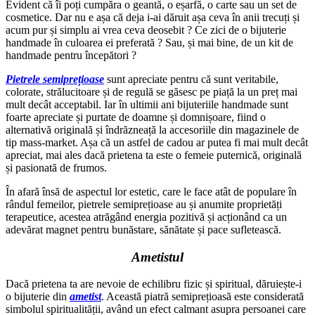
Evident că îi poți cumpăra o geantă, o eșarfă, o carte sau un set de
cosmetice. Dar nu e așa că deja i-ai dăruit așa ceva în anii trecuți și
acum pur și simplu ai vrea ceva deosebit ? Ce zici de o bijuterie
handmade în culoarea ei preferată ? Sau, și mai bine, de un kit de
handmade pentru începători ?
Pietrele semiprețioase
sunt apreciate pentru că sunt veritabile,
colorate, strălucitoare și de regulă se găsesc pe piață la un preț mai
mult decât acceptabil. Iar în ultimii ani bijuteriile handmade sunt
foarte apreciate și purtate de doamne și domnișoare, fiind o
alternativă originală și îndrăzneață la accesoriile din magazinele de
tip mass-market. Așa că un astfel de cadou ar putea fi mai mult decât
apreciat, mai ales dacă prietena ta este o femeie puternică, originală
și pasionată de frumos.
În afară însă de aspectul lor estetic, care le face atât de populare în
rândul femeilor, pietrele semiprețioase au și anumite proprietăți
terapeutice, acestea atrăgând energia pozitivă și acționând ca un
adevărat magnet pentru bunăstare, sănătate și pace sufletească.
Ametistul
Dacă prietena ta are nevoie de echilibru fizic și spiritual, dăruiește-i
o bijuterie din
ametist
. Această piatră semiprețioasă este considerată
simbolul spiritualității, având un efect calmant asupra persoanei care