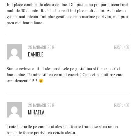
Imi place combinatia aleasa de tine. Din pacate nu pot purta tocuri mai
mult de 30 de min. Rochia si cerceii imi plac mult de tot. As fi ales o
geanta mai micuta. Imi plac gentile ce au o marime potrivita, nici prea
prea nici foarte foare.
28 IANUARIE 2017
RĂSPUNDE
DANIELE
Sunt convinsa ca ti-ai ales produsele pe gustul tau si ti s-ar potrivi
foarte bine. Pe mine stii cu ce m-ai cucerit? Cu acei pantofi roz care
sunt dementiali!!!
28 IANUARIE 2017
RĂSPUNDE
MIHAELA
Toate lucrurile pe care le-ai ales sunt foarte frumoase si au un aer
romantic foarte potrivit cu ocazia aleasa.