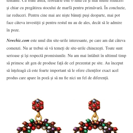
tentante. Cu toate astea, februarie este o lună cu și mai multe reduceri
și chiar cu pregătirea stocului de marfă pentru primăvară. În concluzie,
iar reduceri. Pentru cine mai are niște bănuți puși deoparte, mai pot
face câteva investiții și pentru restul nu au de ales, decât să le admire
în poze.
Newchic.com
este unul din site-urile interesante, pe care am dat câteva
comenzi. Nu ar trebui să vă temeți de site-urile chinezești. Toate sunt
serioase și își respectă promisiunile. Nu am mai întâlnit în ultimul timp
să primesc alt gen de produse față de cel prezentat pe site. Au început
să înțeleagă că este foarte important să le ofere clienților exact acel
produs care apare în poză și să nu fie nici un fel de diferență.