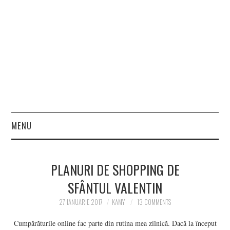
MENU
HOME
PLANURI DE SHOPPING DE
FASHION
SFÂNTUL VALENTIN
BEAUTY
27 IANUARIE 2017
KAMY
13 COMMENTS
Cumpărăturile online fac parte din rutina mea zilnică. Dacă la început
LIFESTYLE