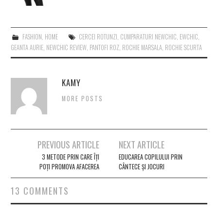
FASHION
,
HOME
CERCEI ROTUNZI
,
CUMPARATURI NEWCHIC
,
EWCHIC
,
GEANTA AURIE
,
NEWCHIC REVIEW
,
PANTOFI ROZ
,
ROCHIE MARSALA
,
ROCHIE SCURTA
KAMY
MORE POSTS
Post
PREVIOUS ARTICLE
NEXT ARTICLE
navigation
3 METODE PRIN CARE ÎȚI
EDUCAREA COPILULUI PRIN
POȚI PROMOVA AFACEREA
CÂNTECE ȘI JOCURI
13 COMMENTS