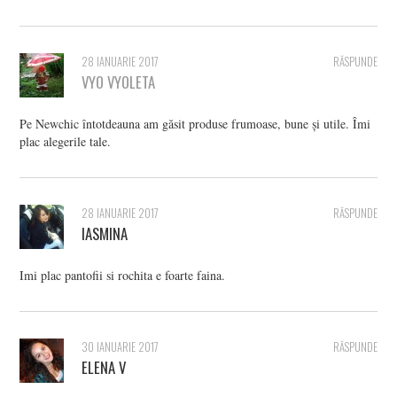
28 IANUARIE 2017
RĂSPUNDE
VYO VYOLETA
Pe Newchic întotdeauna am găsit produse frumoase, bune și utile. Îmi
plac alegerile tale.
28 IANUARIE 2017
RĂSPUNDE
IASMINA
Imi plac pantofii si rochita e foarte faina.
30 IANUARIE 2017
RĂSPUNDE
ELENA V