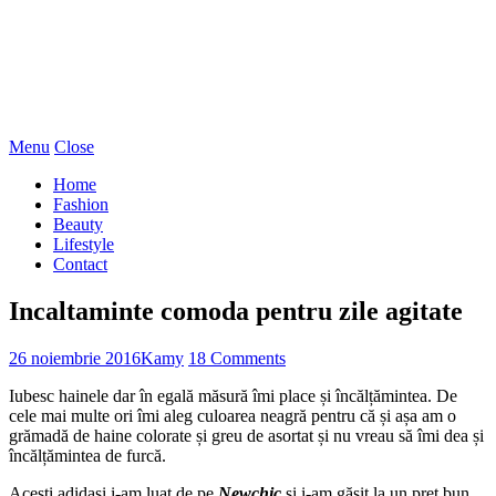
Menu
Close
Home
Fashion
Beauty
Lifestyle
Contact
Incaltaminte comoda pentru zile agitate
26 noiembrie 2016
Kamy
18 Comments
Iubesc hainele dar în egală măsură îmi place și încălțămintea. De
cele mai multe ori îmi aleg culoarea neagră pentru că și așa am o
grămadă de haine colorate și greu de asortat și nu vreau să îmi dea și
încălțămintea de furcă.
Acești adidași i-am luat de pe
Newchic
și i-am găsit la un preț bun.