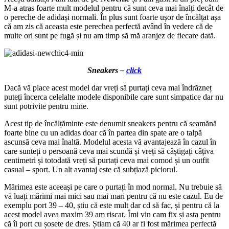
M-a atras foarte mult modelul pentru că sunt ceva mai înalți decât de
o pereche de adidași normali. În plus sunt foarte ușor de încălțat așa
că am zis că aceasta este perechea perfectă având în vedere că de
multe ori sunt pe fugă și nu am timp să mă aranjez de fiecare dată.
Sneakers –
click
Dacă vă place acest model dar vreți să purtați ceva mai îndrăzneț
puteți încerca celelalte modele disponibile care sunt simpatice dar nu
sunt potrivite pentru mine.
Acest tip de încălțăminte este denumit sneakers pentru că seamănă
foarte bine cu un adidas doar că în partea din spate are o talpă
ascunsă ceva mai înaltă. Modelul acesta vă avantajează în cazul în
care sunteți o persoană ceva mai scundă și vreți să câștigați câțiva
centimetri și totodată vreți să purtați ceva mai comod și un outfit
casual – sport. Un alt avantaj este că subțiază piciorul.
Mărimea este aceeași pe care o purtați în mod normal. Nu trebuie să
vă luați mărimi mai mici sau mai mari pentru că nu este cazul. Eu de
exemplu port 39 – 40, știu că este mult dar cd să fac, și pentru că la
acest model avea maxim 39 am riscat. Îmi vin cam fix și asta pentru
că îi port cu șosete de dres. Știam că 40 ar fi fost mărimea perfectă