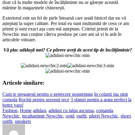
doar că la multe modele de încălțăminte nu se găsește această
mărime în magazinele chinezești.
Exteriorul este un fel de piele întoarsă care arată binicel dar nu vă
așteptați la super calitate. Per total eu sunt mulțumită de ceea ce am
primit și sunt exact așa cum mă așteptam. Coletul primit de la
Newchic mai conține câteva produse pe care am să vi le arăt în
articolele viitoare.
Vă plac adidașii mei? Ce părere aveți de acest tip de încălțăminte?
Articole similare:
Cum te pregatesti pentru o petrecere neasteptata
In colanti ma simt
comoda
Rochii pentru sezonul rece
3 sfaturi pentru a arata perfect la
botez vara!
Fashion
,
Home
adidasi
,
adidasi cu talpa ascunsa
,
comanda
Newchic
,
incaltaminte Newchic
,
ootd
,
outfit
,
păreri Newchic
,
shoes
outfit
,
sneakers