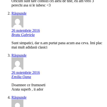
Oricum sunt tare comozi cei alesi de tine, eu am vreo 3
perechi asa si le iubesc <3
Răspunde
26 noiembrie 2016
Bratu Gabriela
Sunt simpatici, dar n.am purtat pana acum asa ceva. Imi plac
mai mult adidasii clasici
Răspunde
26 noiembrie 2016
Emilia Oana
Doamnee ce frumuseti
Arata superb , ii ador
Răspunde