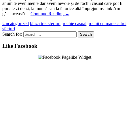
anumite evenimente dar avem nevoie și de rochii casual care pot fi
purtate zi de zi, la muncă sau la în orice altă împrejurare. link Am
găsit această…
Continue Reading
→
Uncategorized
bluza trei sferturi
,
rochie casual
,
rochii cu maneca trei
sferturi
Search for:
Like Facebook