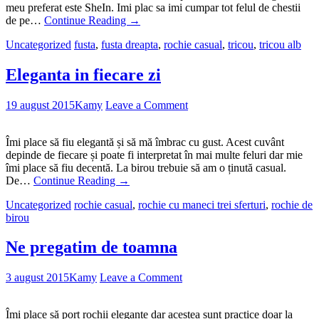
meu preferat este SheIn. Imi plac sa imi cumpar tot felul de chestii
de pe…
Continue Reading
→
Uncategorized
fusta
,
fusta dreapta
,
rochie casual
,
tricou
,
tricou alb
Eleganta in fiecare zi
19 august 2015
Kamy
Leave a Comment
Îmi place să fiu elegantă și să mă îmbrac cu gust. Acest cuvânt
depinde de fiecare și poate fi interpretat în mai multe feluri dar mie
îmi place să fiu decentă. La birou trebuie să am o ținută casual.
De…
Continue Reading
→
Uncategorized
rochie casual
,
rochie cu maneci trei sferturi
,
rochie de
birou
Ne pregatim de toamna
3 august 2015
Kamy
Leave a Comment
Îmi place să port rochii elegante dar acestea sunt practice doar la