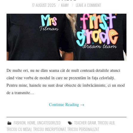
17 AUGUST 2025
KAMY
LEAVE A COMMENT
CONTACT
De multe ori, nu ne dăm seama cât de mult contează detaliile atunci
când vine vorba de modul în care ne prezentăm în fața celorlalți.
Pentru mine, hainele nu sunt doar obiecte de îmbrăcăminte, ci un mod
de a transmite…
Continue Reading
→
FASHION
,
HOME
,
UNCATEGORIZED
TEACHER GRAM
,
TRICOU ALB
,
TRICOU CU MESAJ
,
TRICOU INSCRIPTIONAT
,
TRICOU PERSONALIZAT