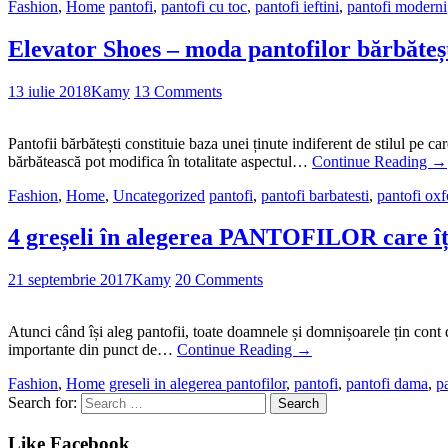
Fashion
,
Home
pantofi
,
pantofi cu toc
,
pantofi ieftini
,
pantofi moderni
Elevator Shoes – moda pantofilor bărbăteș
13 iulie 2018
Kamy
13 Comments
Pantofii bărbătești constituie baza unei ținute indiferent de stilul pe c
bărbătească pot modifica în totalitate aspectul…
Continue Reading
→
Fashion
,
Home
,
Uncategorized
pantofi
,
pantofi barbatesti
,
pantofi oxf
4 greșeli în alegerea PANTOFILOR care îți
21 septembrie 2017
Kamy
20 Comments
Atunci când își aleg pantofii, toate doamnele și domnișoarele țin cont de
importante din punct de…
Continue Reading
→
Fashion
,
Home
greseli in alegerea pantofilor
,
pantofi
,
pantofi dama
,
pa
Search for:
Like Facebook