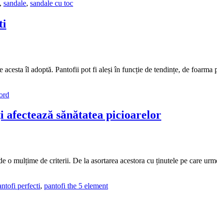
,
sandale
,
sandale cu toc
ti
are acesta îl adoptă. Pantofii pot fi aleși în funcție de tendințe, de foar
ord
 afectează sănătatea picioarelor
 o mulțime de criterii. De la asortarea acestora cu ținutele pe care urmea
ntofi perfecti
,
pantofi the 5 element