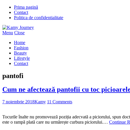
Prima pagină
Contact
Politica de confidentialitate
Menu
Close
Home
Fashion
Beauty
Lifestyle
Contact
pantofi
Cum ne afectează pantofii cu toc picioarel
7 noiembrie 2018
Kamy
11 Comments
Tocurile înalte nu promovează poziția adecvată a piciorului, spun docto
este o rampă plată care nu urmărește curbura piciorului.…
Continue 