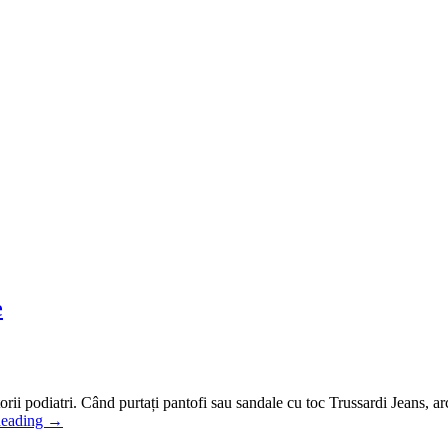
e
rii podiatri. Când purtați pantofi sau sandale cu toc Trussardi Jeans, ar
Reading
→