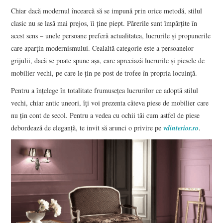
Chiar dacă modernul încearcă să se impună prin orice metodă, stilul
clasic nu se lasă mai prejos, îi ține piept. Părerile sunt împărțite în
CONTACT
acest sens – unele persoane preferă actualitatea, lucrurile și propunerile
care aparțin modernismului. Cealaltă categorie este a persoanelor
grijulii, dacă se poate spune așa, care apreciază lucrurile și piesele de
mobilier vechi, pe care le țin pe post de trofee în propria locuință.
Pentru a înțelege în totalitate frumusețea lucrurilor ce adoptă stilul
vechi, chiar antic uneori, îți voi prezenta câteva piese de mobilier care
nu țin cont de secol. Pentru a vedea cu ochii tăi cum astfel de piese
debordează de eleganță, te invit să arunci o privire pe
vdinterior.ro
.