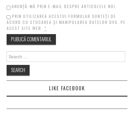
ANUNȚĂ-MĂ PRIN E-MAIL DESPRE ARTICOLELE NOI.
PRIN UTILIZAREA ACESTUI FORMULAR SUNTEȚI DE
ACORD CU STOCAREA ȘI MANIPULAREA DATELOR DVS. PE
ACEST SITE WEB.
*
Search
for:
LIKE FACEBOOK