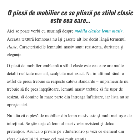
O piesă de mobilier ce se pliază pe stilul clasic
este cea care…
Aici se poate vorbi cu ușurință despre
mobila clasica lemn masiv
.
Această textură lemnoasă nu își găsește alt loc decât lângă termenul
clasic
. Caracteristicile lemnului masiv sunt: rezistența, duritatea și
eleganța.
O piesă de mobilier emblemă a stilul clasic este cea care are multe
detalii realizate manual, sculptate mai exact. Nu în ultimul rând, o
astfel de piesă trebuie să respecte câteva standarde – imprimeurile nu
trebuie să fie prea înțepătoare, lemnul masiv trebuie să fie ușor de
sesizat, să domine în mare parte din întreaga înfățisare, iar lista nu se
oprește aici.
Nu uita că o piesă de mobilier din lemn masiv este și mult mai ușor de
întreținut. Se știe deja că lemnul masiv este rezistent și deloc
pretențios. Aruncă o privire pe vdinterior.ro și vezi ce element din
sfera clasicului îți atrage cel mai mult atenția.