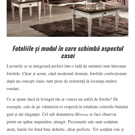
Fotoliile și modul în care schimbă aspectul
casei
Lucrurile ce se integrează perfect într-o ladă de amintiri sunt întocmai
fotoliile. Chiar și acum, când modernul domină, fotoliile confecționate
după un concept clasic sunt piese de rezistență în locuința multor
români.
Ce ai spune dacă în livingul tău ar venera un astfel de fotoliu? De
exemplu, cele de pe vdinterior.ro respectă în totalitate criteriile bunului
gust și ale eleganței. Cel sub denumirea
Miressa
se face observat
printr-un spătar impunător, alungit. Piciorușele sale sunt sculptate
atent, liniile lor fiind bine definite, chiar perfecte. Tot sculptat este și