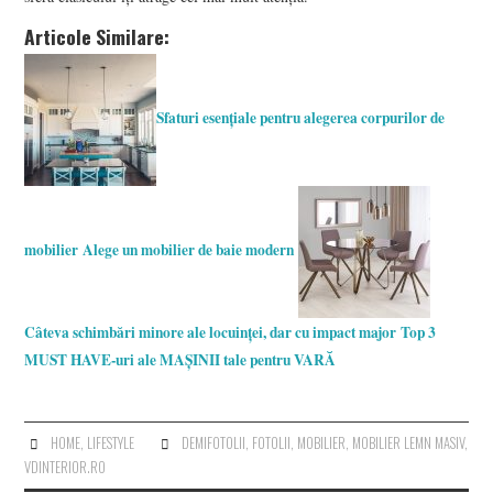
Articole Similare:
Sfaturi esențiale pentru alegerea corpurilor de
mobilier
Alege un mobilier de baie modern
Câteva schimbări minore ale locuinței, dar cu impact major
Top 3
MUST HAVE-uri ale MAȘINII tale pentru VARĂ
HOME
,
LIFESTYLE
DEMIFOTOLII
,
FOTOLII
,
MOBILIER
,
MOBILIER LEMN MASIV
,
VDINTERIOR.RO