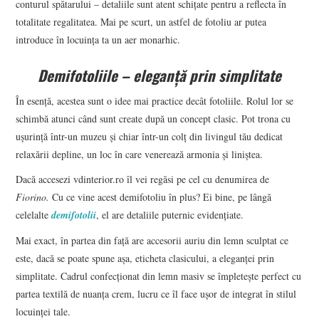
conturul spătarului – detaliile sunt atent schițate pentru a reflecta în
totalitate regalitatea. Mai pe scurt, un astfel de fotoliu ar putea
introduce în locuința ta un aer monarhic.
Demifotoliile – eleganță prin simplitate
În esență, acestea sunt o idee mai practice decât fotoliile. Rolul lor se
schimbă atunci când sunt create după un concept clasic. Pot trona cu
ușurință într-un muzeu și chiar într-un colț din livingul tău dedicat
relaxării depline, un loc în care venerează armonia și liniștea.
Dacă accesezi vdinterior.ro îl vei regăsi pe cel cu denumirea de
Fiorino.
Cu ce vine acest demifotoliu în plus? Ei bine, pe lângă
celelalte
demifotolii
, el are detaliile puternic evidențiate.
Mai exact, în partea din față are accesorii auriu din lemn sculptat ce
este, dacă se poate spune așa, eticheta clasicului, a eleganței prin
simplitate. Cadrul confecționat din lemn masiv se împletește perfect cu
partea textilă de nuanța crem, lucru ce îl face ușor de integrat în stilul
locuinței tale.