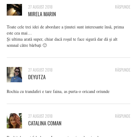
27 AUGUST 2018
RĂSPUNDE
MIRELA MARIN
Toate cele trei idei de abordare a ținutei sunt interesante însă, prima
este cea mai…
Și ultima arată super, chiar dacă roșul te face sigură dar dă și alt
semnal către bărbați 🙂
27 AUGUST 2018
RĂSPUNDE
DEYUTZA
Rochia cu trandafiri e tare faina, as purta-o oricand oriunde
27 AUGUST 2018
RĂSPUNDE
CATALINA COMAN