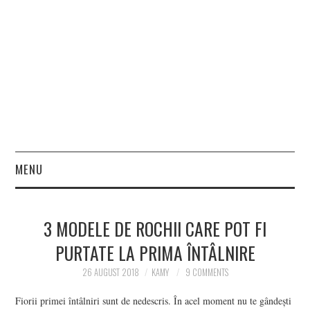
MENU
HOME
3 MODELE DE ROCHII CARE POT FI
FASHION
PURTATE LA PRIMA ÎNTÂLNIRE
BEAUTY
26 AUGUST 2018
KAMY
9 COMMENTS
Fiorii primei întâlniri sunt de nedescris. În acel moment nu te gândești
LIFESTYLE