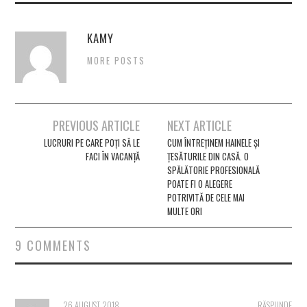
KAMY
MORE POSTS
Post
PREVIOUS ARTICLE
NEXT ARTICLE
navigation
LUCRURI PE CARE POȚI SĂ LE
CUM ÎNTREȚINEM HAINELE ȘI
FACI ÎN VACANȚĂ
ȚESĂTURILE DIN CASĂ. O
SPĂLĂTORIE PROFESIONALĂ
POATE FI O ALEGERE
POTRIVITĂ DE CELE MAI
MULTE ORI
9 COMMENTS
26 AUGUST 2018
RĂSPUNDE