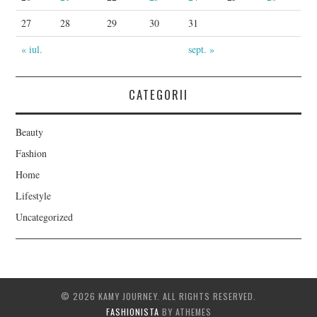
27
28
29
30
31
« iul.
sept. »
CATEGORII
Beauty
Fashion
Home
Lifestyle
Uncategorized
© 2026 KAMY JOURNEY. ALL RIGHTS RESERVED.
FASHIONISTA
BY ATHEMES