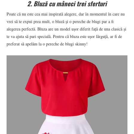
2. Bluză cu mâneci trei sferturi
Poate că nu este cea mai inspirată alegere, dar în momentul în care nu
vrei să te expui prea mult, o bluză și o pereche de blugi par a fi
alegerea perfectă. Bluza are un model ușor diferit față de una clasică și
te va ajuta să pari specială. Pentru că bluza este ușor lărguță, ar fi de
preferat să apelăm la o pereche de blugi skinny!