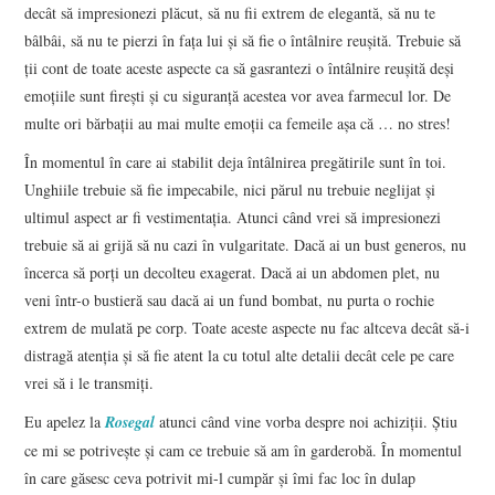
decât să impresionezi plăcut, să nu fii extrem de elegantă, să nu te
bâlbâi, să nu te pierzi în fața lui și să fie o întâlnire reușită. Trebuie să
CONTACT
ții cont de toate aceste aspecte ca să gasrantezi o întâlnire reușită deși
emoțiile sunt firești și cu siguranță acestea vor avea farmecul lor. De
multe ori bărbații au mai multe emoții ca femeile așa că … no stres!
În momentul în care ai stabilit deja întâlnirea pregătirile sunt în toi.
Unghiile trebuie să fie impecabile, nici părul nu trebuie neglijat și
ultimul aspect ar fi vestimentația. Atunci când vrei să impresionezi
trebuie să ai grijă să nu cazi în vulgaritate. Dacă ai un bust generos, nu
încerca să porți un decolteu exagerat. Dacă ai un abdomen plet, nu
veni într-o bustieră sau dacă ai un fund bombat, nu purta o rochie
extrem de mulată pe corp. Toate aceste aspecte nu fac altceva decât să-i
distragă atenția și să fie atent la cu totul alte detalii decât cele pe care
vrei să i le transmiți.
Eu apelez la
Rosegal
atunci când vine vorba despre noi achiziții. Știu
ce mi se potrivește și cam ce trebuie să am în garderobă. În momentul
în care găsesc ceva potrivit mi-l cumpăr și îmi fac loc în dulap