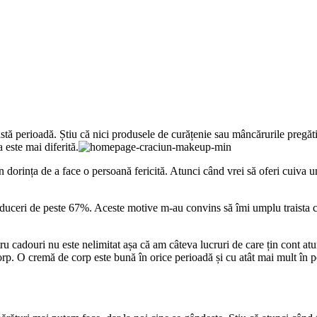
stă perioadă. Știu că nici produsele de curățenie sau mâncărurile pregăt
 este mai diferită.
n dorința de a face o persoană fericită. Atunci când vrei să oferi cuiva u
educeri de peste 67%. Aceste motive m-au convins să îmi umplu traista cu
u cadouri nu este nelimitat așa că am câteva lucruri de care țin cont at
orp. O cremă de corp este bună în orice perioadă și cu atât mai mult în 