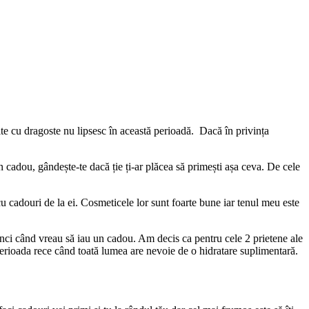
ite cu dragoste nu lipsesc în această perioadă. Dacă în privința
n cadou, gândește-te dacă ție ți-ar plăcea să primești așa ceva. De cele
 cadouri de la ei. Cosmeticele lor sunt foarte bune iar tenul meu este
unci când vreau să iau un cadou. Am decis ca pentru cele 2 prietene ale
perioada rece când toată lumea are nevoie de o hidratare suplimentară.