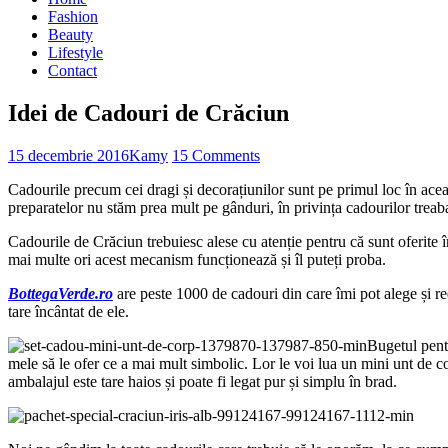
Fashion
Beauty
Lifestyle
Contact
Idei de Cadouri de Crăciun
15 decembrie 2016
Kamy
15 Comments
Cadourile precum cei dragi și decorațiunilor sunt pe primul loc în acea
preparatelor nu stăm prea mult pe gânduri, în privința cadourilor treaba
Cadourile de Crăciun trebuiesc alese cu atenție pentru că sunt oferite î
mai multe ori acest mecanism funcționează și îl puteți proba.
BottegaVerde.ro
are peste 1000 de cadouri din care îmi pot alege și r
tare încântat de ele.
Bugetul pentr
mele să le ofer ce a mai mult simbolic. Lor le voi lua un mini unt de c
ambalajul este tare haios și poate fi legat pur și simplu în brad.