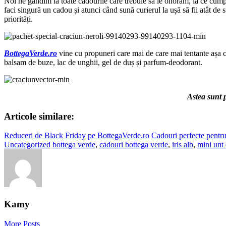
Noi ne gândim la toate cadourile care trebuie să le onorăm, la ce cumpăr
faci singură un cadou și atunci când sună curierul la ușă să fii atât de 
priorități.
BottegaVerde.ro
vine cu propuneri care mai de care mai tentante așa că
balsam de buze, lac de unghii, gel de duș și parfum-deodorant.
Astea sunt p
Articole similare:
Reduceri de Black Friday pe BottegaVerde.ro
Cadouri perfecte pentru 
Uncategorized
bottega verde
,
cadouri bottega verde
,
iris alb
,
mini unt
Kamy
More Posts