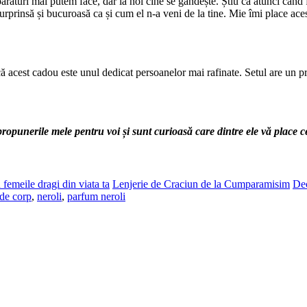
ături mai putem face, dar la noi cine se gândește. Știu că atunci când fa
surprinsă și bucuroasă ca și cum el n-a veni de la tine. Mie îmi place ace
 acest cadou este unul dedicat persoanelor mai rafinate. Setul are un pr
ropunerile mele pentru voi și sunt curioasă care dintre ele vă place 
femeile dragi din viata ta
Lenjerie de Craciun de la Cumparamisim
Dec
 de corp
,
neroli
,
parfum neroli