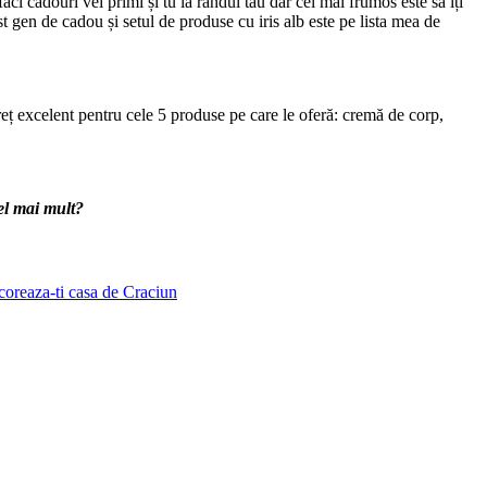
ci cadouri vei primi și tu la rândul tău dar cel mai frumos este să îți
st gen de cadou și setul de produse cu iris alb este pe lista mea de
eț excelent pentru cele 5 produse pe care le oferă: cremă de corp,
cel mai mult?
oreaza-ti casa de Craciun