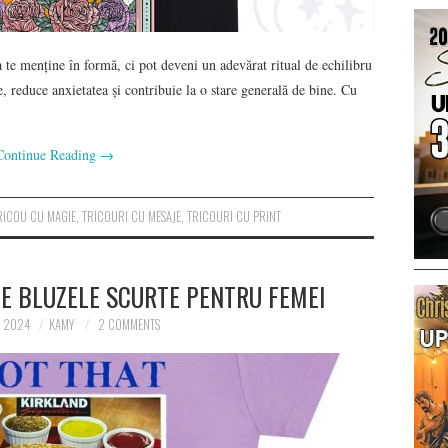
a te menține în formă, ci pot deveni un adevărat ritual de echilibru
e, reduce anxietatea și contribuie la o stare generală de bine. Cu
Continue Reading
→
RICOU CU MAGIE
,
TRICOURI CU MESAJE
,
TRICOURI CU PRINT
E BLUZELE SCURTE PENTRU FEMEI
E 2024
KAMY
2 COMMENTS