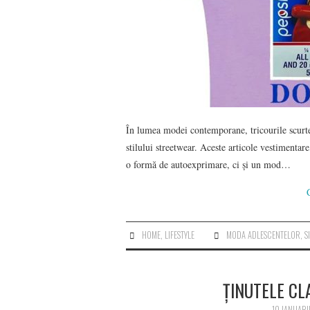
În lumea modei contemporane, tricourile scurte 
stilului streetwear. Aceste articole vestimentar
o formă de autoexprimare, ci și un mod…
HOME
,
LIFESTYLE
MODA ADLESCENTELOR
,
S
ȚINUTELE CL
10 IANUAR