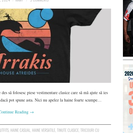
des să folosesc piese vestimentare clasice care să mă ajute să ies
u dacă pot spune asta. Nici nu apelez la haine foarte scumpe…
Continue Reading
→
UTFITS
,
HAINE CASUAL
,
HAINE VERSATILE
,
TINUTE CLASICE
,
TRICOURI CU