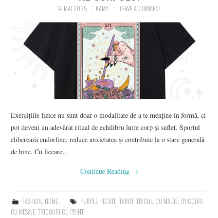
14 MAI 2025
KAMY
LEAVE A COMMENT
CONTACT
Exercițiile fizice nu sunt doar o modalitate de a te menține în formă, ci
pot deveni un adevărat ritual de echilibru între corp și suflet. Sportul
eliberează endorfine, reduce anxietatea și contribuie la o stare generală
de bine. Cu fiecare…
Continue Reading
→
FASHION
,
HOME
PURPLE HECATE
,
TAROT
,
TRICOU CU MAGIE
,
TRICOURI
CU MESAJE
,
TRICOURI CU PRINT