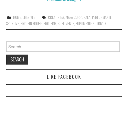
HOME
,
LIFESTYLE
CREATININA
,
MASA CORPORALA
,
PERFORMANTE
SPORTIVE
,
PROTEIN HOUSE
,
PROTEINE
,
SUPLIMENTE
,
SUPLIMENTE NUTRIVITE
Search
for:
LIKE FACEBOOK