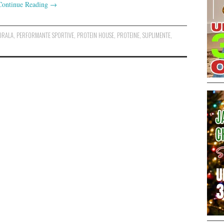
Continue Reading
→
ORALA
,
PERFORMANTE SPORTIVE
,
PROTEIN HOUSE
,
PROTEINE
,
SUPLIMENTE
,