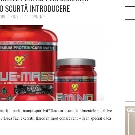
 O SCURTĂ INTRODUCERE
2019
KAMY
10 COMMENTS
nutriția performanța sportivă? Sau care sunt suplimentele nutritive
 Daca faci exerciții fizice în mod consecvent – și în special dacă