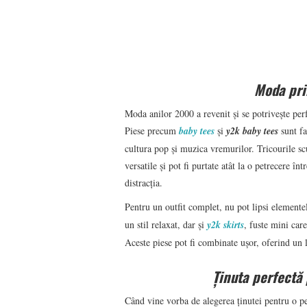
Moda pri
Moda anilor 2000 a revenit și se potrivește perf
Piese precum
baby tees
și
y2k baby tees
sunt fa
cultura pop și muzica vremurilor. Tricourile s
versatile și pot fi purtate atât la o petrecere în
distracția.
Pentru un outfit complet, nu pot lipsi element
un stil relaxat, dar și
y2k skirts
, fuste mini care
Aceste piese pot fi combinate ușor, oferind un 
Ținuta perfectă 
Când vine vorba de alegerea ținutei pentru o pe