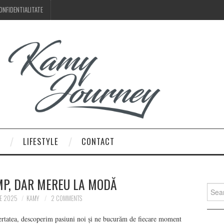
ONFIDENTIALITATE
LIFESTYLE
CONTACT
IMP, DAR MEREU LA MODĂ
Searc
for:
IE 2025
KAMY
2 COMMENTS
ertatea, descoperim pasiuni noi și ne bucurăm de fiecare moment