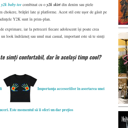
n
y2k baby tee
combinat cu o
y2k skirt
din denim sau piele
 chokere, brățări late și platforme. Acest stil este ușor de găsit pe
ndințele Y2K sunt în prim-plan.
e exprimare, iar la petreceri fiecare adolescent își poate crea
u un look îndrăzneț sau unul mai casual, important este să te simți
 te simți confortabil, dar în același timp cool?
li
Importanța accesoriilor în asortarea unei
ceri. Este momentul să îi oferi un dar prețios