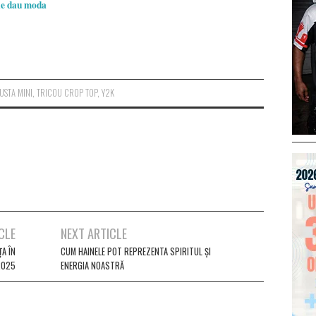
ile dau moda
USTA MINI
,
TRICOU CROP TOP
,
Y2K
CLE
NEXT ARTICLE
A ÎN
CUM HAINELE POT REPREZENTA SPIRITUL ȘI
2025
ENERGIA NOASTRĂ