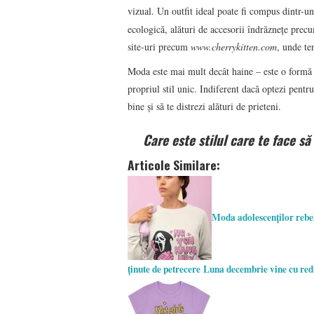
vizual. Un outfit ideal poate fi compus dintr-u
ecologică, alături de accesorii îndrăznețe precum
site-uri precum
www.cherrykitten.com
, unde te
Moda este mai mult decât haine – este o formă d
propriul stil unic. Indiferent dacă optezi pentr
bine și să te distrezi alături de prieteni.
Care este stilul care te face să
Articole Similare:
Moda adolescenților rebe
ținute de petrecere
Luna decembrie vine cu redu