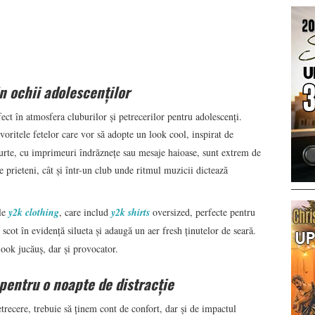
n ochii adolescenților
ect în atmosfera cluburilor și petrecerilor pentru adolescenți.
voritele fetelor care vor să adopte un look cool, inspirat de
curte, cu imprimeuri îndrăznețe sau mesaje haioase, sunt extrem de
tre prieteni, cât și într-un club unde ritmul muzicii dictează
ele
y2k clothing
, care includ
y2k shirts
oversized, perfecte pentru
 scot în evidență silueta și adaugă un aer fresh ținutelor de seară.
look jucăuș, dar și provocator.
pentru o noapte de distracție
trecere, trebuie să ținem cont de confort, dar și de impactul