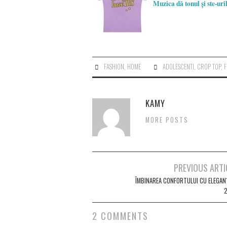
Muzica dă tonul și ste-ur
FASHION
,
HOME
ADOLESCENTI
,
CROP TOP
,
F
KAMY
MORE POSTS
Post
PREVIOUS ARTI
navigation
ÎMBINAREA CONFORTULUI CU ELEGANȚ
2 COMMENTS