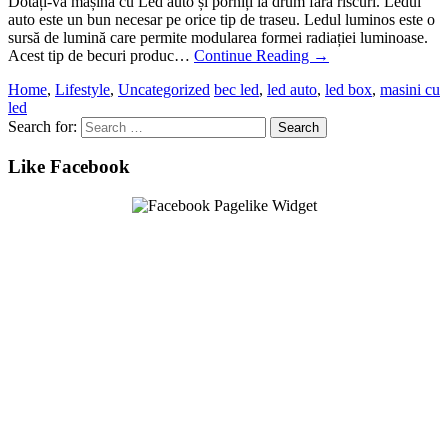
Dotați-vă mașina cu Led auto și porniți la drum fără riscuri. Ledul
auto este un bun necesar pe orice tip de traseu. Ledul luminos este o
sursă de lumină care permite modularea formei radiației luminoase.
Acest tip de becuri produc…
Continue Reading
→
Home
,
Lifestyle
,
Uncategorized
bec led
,
led auto
,
led box
,
masini cu
led
Search for:
Like Facebook