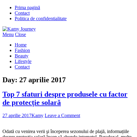
Prima pagină
Contact
Politica de confidentialitate
Menu
Close
Home
Fashion
Beauty
Lifestyle
Contact
Day:
27 aprilie 2017
Top 7 sfaturi despre produsele cu factor
de protecție solară
27 aprilie 2017
Kamy
Leave a Comment
Odată cu venirea verii şi începerea sezonului de plajă, informațiile
despre protecția solară încep să abunde internetul. Paradoxal, multe