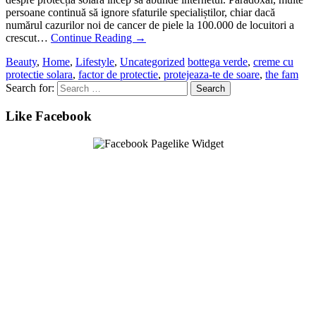
persoane continuă să ignore sfaturile specialiștilor, chiar dacă
numărul cazurilor noi de cancer de piele la 100.000 de locuitori a
crescut…
Continue Reading
→
Beauty
,
Home
,
Lifestyle
,
Uncategorized
bottega verde
,
creme cu
protectie solara
,
factor de protectie
,
protejeaza-te de soare
,
the fam
Search for:
Like Facebook