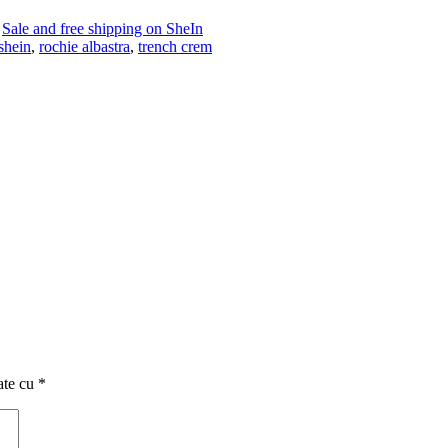
Sale and free shipping on SheIn
 shein
,
rochie albastra
,
trench crem
ate cu
*