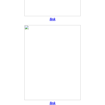
link
link