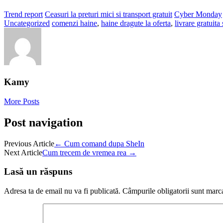
Trend report
Ceasuri la preturi mici si transport gratuit
Cyber Monday
Uncategorized
comenzi haine
,
haine dragute la oferta
,
livrare gratuita
Kamy
More Posts
Post navigation
Previous Article
←
Cum comand dupa SheIn
Next Article
Cum trecem de vremea rea
→
Lasă un răspuns
Adresa ta de email nu va fi publicată.
Câmpurile obligatorii sunt marc