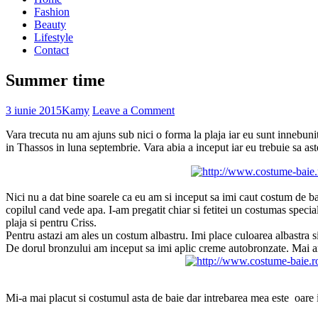
Fashion
Beauty
Lifestyle
Contact
Summer time
3 iunie 2015
Kamy
Leave a Comment
Vara trecuta nu am ajuns sub nici o forma la plaja iar eu sunt innebuni
in Thassos in luna septembrie. Vara abia a inceput iar eu trebuie sa as
Nici nu a dat bine soarele ca eu am si inceput sa imi caut costum de b
copilul cand vede apa. I-am pregatit chiar si fetitei un costumas special
plaja si pentru Criss.
Pentru astazi am ales un costum albastru. Imi place culoarea albastra s
De dorul bronzului am inceput sa imi aplic creme autobronzate. Mai am
Mi-a mai placut si costumul asta de baie dar intrebarea mea este oare it