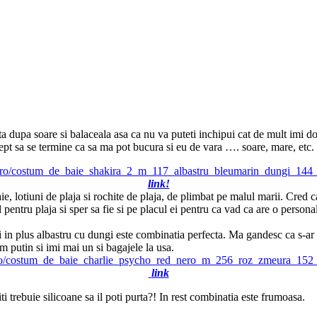
ta dupa soare si balaceala asa ca nu va puteti inchipui cat de mult imi d
tept sa se termine ca sa ma pot bucura si eu de vara …. soare, mare, etc.
link!
aie, lotiuni de plaja si rochite de plaja, de plimbat pe malul marii. Cr
 pentru plaja si sper sa fie si pe placul ei pentru ca vad ca are o persona
i in plus albastru cu dungi este combinatia perfecta. Ma gandesc ca s-ar v
 putin si imi mai un si bagajele la usa.
link
i trebuie silicoane sa il poti purta?! In rest combinatia este frumoasa.