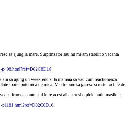
oresc sa ajung la mare. Surprinzator sau nu mi-am stabilit o vacanta
ed ca am sa ajung un week-end si la mamaia sa vad cum reactioneaza
litate foarte puternica de mica. Mai trebuie sa gasesc si niste rochite de
edea frumos contrastul intre acest albastru si o piele putin maslinie.