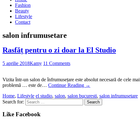
Fashion
Beauty
Lifestyle
Contact
salon infrumusetare
Rasfăț pentru o zi doar la El Studio
5 aprilie 2018
Kamy
11 Comments
Vizita într-un salon de înfrumusețare este absolut necesară de cele mai m
problemă … este de…
Continue Reading
→
Home
,
Lifestyle
el studio
,
salon
,
salon bucuresti
,
salon infrumusetare
Search for:
Like Facebook