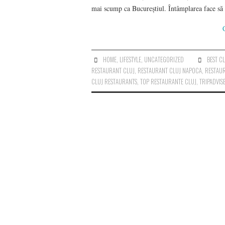
mai scump ca Bucureștiul. Întâmplarea face să
HOME
,
LIFESTYLE
,
UNCATEGORIZED
BEST C
RESTAURANT CLUJ
,
RESTAURANT CLUJ NAPOCA
,
RESTAUR
CLUJ RESTAURANTS
,
TOP RESTAURANTE CLUJ
,
TRIPADVIS