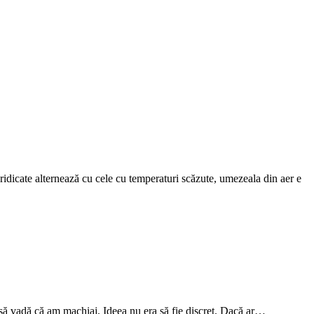
ridicate alternează cu cele cu temperaturi scăzute, umezeala din aer e
să vadă că am machiaj. Ideea nu era să fie discret. Dacă ar…