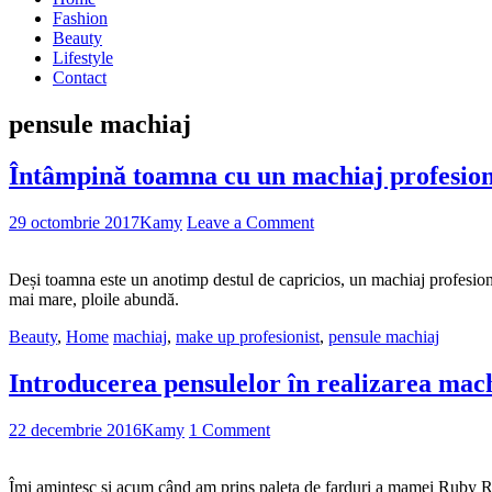
Fashion
Beauty
Lifestyle
Contact
pensule machiaj
Întâmpină toamna cu un machiaj profesiona
29 octombrie 2017
Kamy
Leave a Comment
Deși toamna este un anotimp destul de capricios, un machiaj profesional
mai mare, ploile abundă.
Beauty
,
Home
machiaj
,
make up profesionist
,
pensule machiaj
Introducerea pensulelor în realizarea mac
22 decembrie 2016
Kamy
1 Comment
Îmi amintesc și acum când am prins paleta de farduri a mamei Ruby Ros