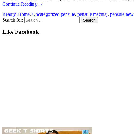
Continue Reading
→
Beauty
,
Home
,
Uncategorized
pensule
,
pensule machiaj
,
pensule new
Search for:
Like Facebook