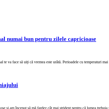
l numai bun pentru zilele capricioase
 te va face să uiți că vremea este urâtă. Perioadele cu temperaturi mai 
hiajului
e și am început să mă fardez cât mai strident pentru că lumea trebuia 