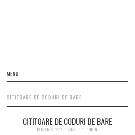
MENU
HOME
CITITOARE DE CODURI DE BARE
FASHION
CITITOARE DE CODURI DE BARE
BEAUTY
13 IANUARIE 2017
KAMY
1 COMMENT
LIFESTYLE