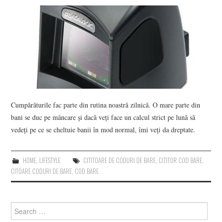
CONTACT
Cumpărăturile fac parte din rutina noastră zilnică. O mare parte din
bani se duc pe mâncare și dacă veți face un calcul strict pe lună să
vedeți pe ce se cheltuie banii în mod normal, îmi veți da dreptate.
HOME
,
LIFESTYLE
CITITOARE DE CODURI DE BARE
,
CITITOR COD BARE
,
CITOARE CODURI DE BARE
,
COD BARE
Search
for: