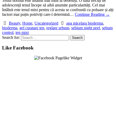
Tenul normal este întâlnit mai mult la bebeluși. O dată trecuți de
adolescență tenul începe să aibă anumite particularități. Cel mai
întâlnit este tenul mixt pentru că acesta se confruntă cu poluare și alți
factori mai puțin potriviți care-l determină…
Continue Reading
→
Beauty
,
Home
,
Uncategorized
apa micelara bioderma
,
bioderma
,
gel curatare ten
,
reglare sebum
,
sebium night peel
,
sebum
control
,
ten mixt
Search for:
Like Facebook