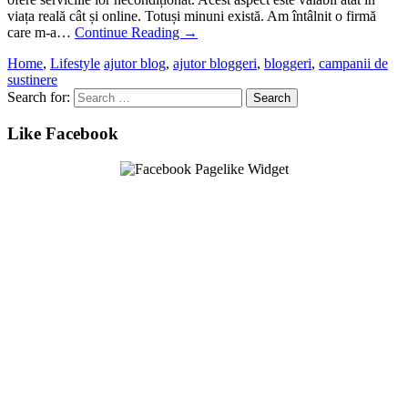
viața reală cât și online. Totuși minuni există. Am întâlnit o firmă
care m-a…
Continue Reading
→
Home
,
Lifestyle
ajutor blog
,
ajutor bloggeri
,
bloggeri
,
campanii de
sustinere
Search for:
Like Facebook