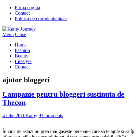
Prima pagină
Contact
Politica de confidentialitate
Menu
Close
Home
Fashion
Beauty
Lifestyle
Contact
ajutor bloggeri
Campanie pentru bloggeri sustinuta de
Thecon
4 iulie 2016
Kamy
9 Comments
În ziua de astăzi nu prea mai găsește persoane care să te ajute și să îți
ofere serviciile lor necondiționat. Acest aspect este valabil atât în