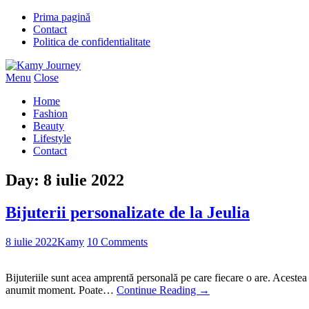
Prima pagină
Contact
Politica de confidentialitate
Menu
Close
Home
Fashion
Beauty
Lifestyle
Contact
Day:
8 iulie 2022
Bijuterii personalizate de la Jeulia
8 iulie 2022
Kamy
10 Comments
Bijuteriile sunt acea amprentă personală pe care fiecare o are. Acestea 
anumit moment. Poate…
Continue Reading
→