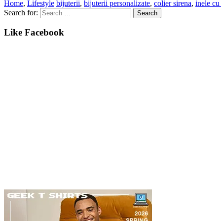
Home
,
Lifestyle
bijuterii
,
bijuterii personalizate
,
colier sirena
,
inele cu
Search for:
Like Facebook