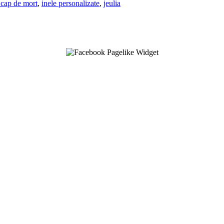
 cap de mort
,
inele personalizate
,
jeulia