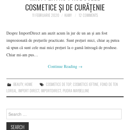
COSMETICE ȘI DE CURĂȚENIE
CONTACT
11 FEBRUARIE 2020
KAMY
12 COMMENTS
Despre ImportDirect am auzit acum în jur de un an și am fost
impresionată de prețurile practicate. Sunt prețuri mici, chiar aș putea
să spun că sunt cele mai mici prețuri la o gamă întreagă de produse.
Chiar mi-am pus…
Continue Reading
→
BEAUTY
,
HOME
COSMETICE DE TOP
,
COSMETICE IEFTINE
,
FOND DE TEN
LOREAL
,
IMPORT DIRECT
,
IMPORTDIRECT
,
PUDRA MAYBELLINE
Search
for: