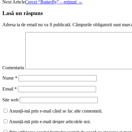
Next Article
Cercei “Butterfly” – retinuti
→
Lasă un răspuns
Adresa ta de email nu va fi publicată.
Câmpurile obligatorii sunt marc
Comentariu
Nume
*
Email
*
Site web
Anunță-mă prin e-mail când se fac alte comentarii.
Anunță-mă prin e-mail despre articolele noi.