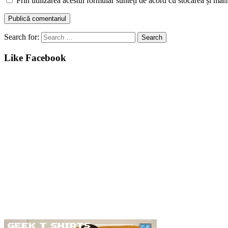
Prin utilizarea acestui formular sunteți de acord cu stocarea și man
Search for:
Like Facebook