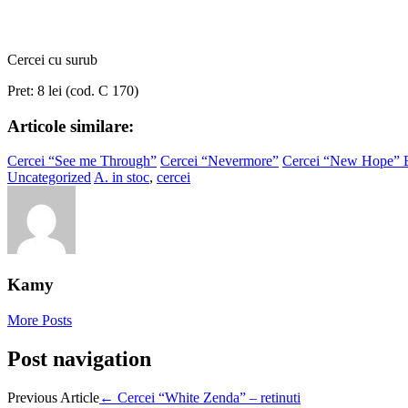
Cercei cu surub
Pret: 8 lei (cod. C 170)
Articole similare:
Cercei “See me Through”
Cercei “Nevermore”
Cercei “New Hope” 
Uncategorized
A. in stoc
,
cercei
Kamy
More Posts
Post navigation
Previous Article
←
Cercei “White Zenda” – retinuti