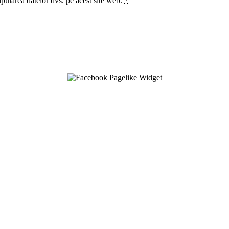
ipularea datelor dvs. pe acest site web.
*