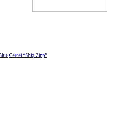
Blue
Cercei “Shiq Zipp”