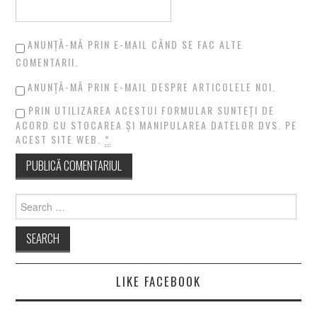
ANUNȚĂ-MĂ PRIN E-MAIL CÂND SE FAC ALTE
COMENTARII.
ANUNȚĂ-MĂ PRIN E-MAIL DESPRE ARTICOLELE NOI.
PRIN UTILIZAREA ACESTUI FORMULAR SUNTEȚI DE
ACORD CU STOCAREA ȘI MANIPULAREA DATELOR DVS. PE
ACEST SITE WEB.
*
Search
for:
LIKE FACEBOOK