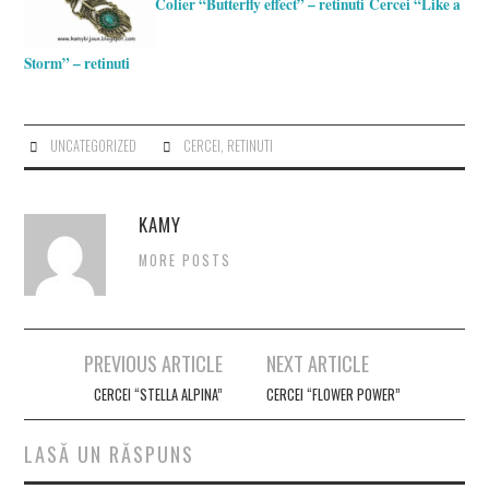
Colier “Butterfly effect” – retinuti
Cercei “Like a
Storm” – retinuti
UNCATEGORIZED
CERCEI
,
RETINUTI
KAMY
MORE POSTS
Post
PREVIOUS ARTICLE
NEXT ARTICLE
navigation
CERCEI “STELLA ALPINA”
CERCEI “FLOWER POWER”
LASĂ UN RĂSPUNS