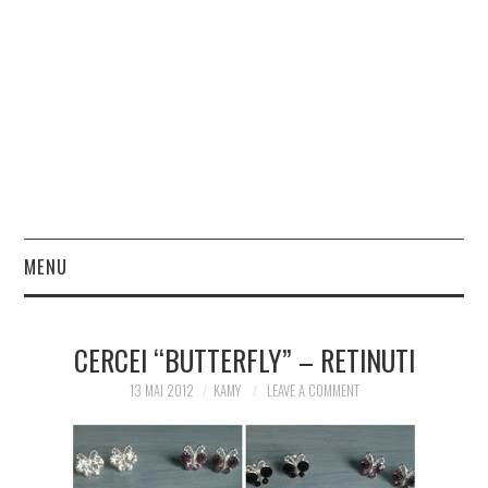
MENU
HOME
CERCEI “BUTTERFLY” – RETINUTI
FASHION
13 MAI 2012
KAMY
LEAVE A COMMENT
BEAUTY
LIFESTYLE