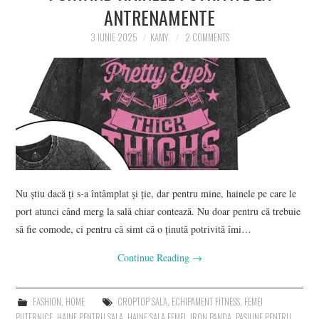
ANTRENAMENTE
CONTACT
3 IUNIE 2025
KAMY
2 COMMENTS
Nu știu dacă ți s-a întâmplat și ție, dar pentru mine, hainele pe care le
port atunci când merg la sală chiar contează. Nu doar pentru că trebuie
să fie comode, ci pentru că simt că o ținută potrivită îmi…
Continue Reading
→
FASHION
,
HOME
CROPTOP SALA
,
ECHIPAMENT FITNESS
,
FEMEI
PUTERNICE
,
HAINE PENTRU SALA
,
HAINE SALA FEMEI
,
IRON PANDA
,
PASIUNE PENTRU