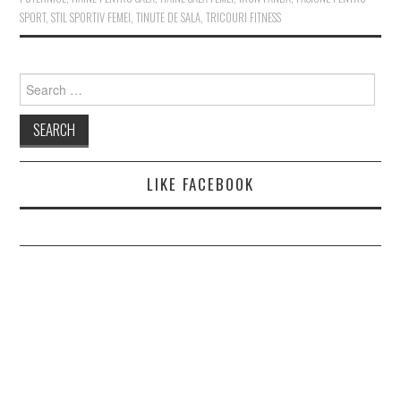
SPORT
,
STIL SPORTIV FEMEI
,
TINUTE DE SALA
,
TRICOURI FITNESS
Search
for:
LIKE FACEBOOK