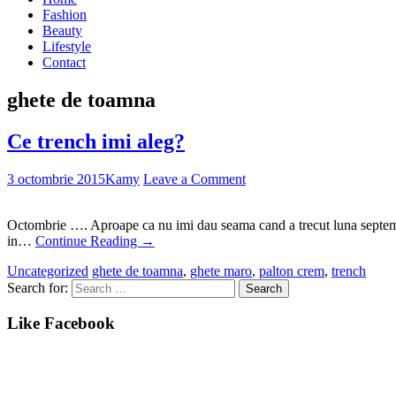
Fashion
Beauty
Lifestyle
Contact
ghete de toamna
Ce trench imi aleg?
3 octombrie 2015
Kamy
Leave a Comment
Octombrie …. Aproape ca nu imi dau seama cand a trecut luna septembr
in…
Continue Reading
→
Uncategorized
ghete de toamna
,
ghete maro
,
palton crem
,
trench
Search for:
Like Facebook