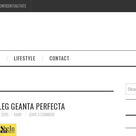
ONFIDENTIALITATE
LIFESTYLE
CONTACT
Searc
for:
LEG GEANTA PERFECTA
 2015
KAMY
LEAVE A COMMENT