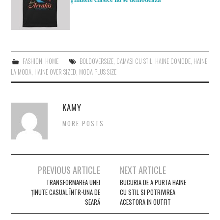
FASHION
,
HOME
BOLDOVERSIZE
,
CAMASI CU STIL
,
HAINE COMODE
,
HAINE
LA MODA
,
HAINE OVER SIZED
,
MODA PLUS SIZE
KAMY
MORE POSTS
Post
PREVIOUS ARTICLE
NEXT ARTICLE
navigation
TRANSFORMAREA UNEI
BUCURIA DE A PURTA HAINE
ȚINUTE CASUAL ÎNTR-UNA DE
CU STIL SI POTRIVIREA
SEARĂ
ACESTORA IN OUTFIT