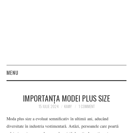
MENU
HOME
IMPORTANȚA MODEI PLUS SIZE
FASHION
15 IULIE 2024
KAMY
1 COMMENT
BEAUTY
Moda plus size a evoluat semnificativ în ultimii ani, aducând
diversitate în industria vestimentară. Astăzi, persoanele care poartă
LIFESTYLE