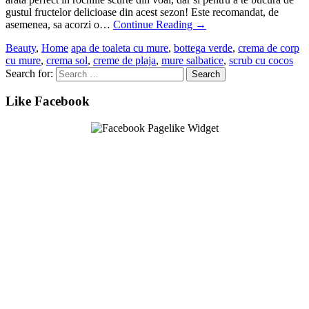
gustul fructelor delicioase din acest sezon! Este recomandat, de
asemenea, sa acorzi o…
Continue Reading
→
Beauty
,
Home
apa de toaleta cu mure
,
bottega verde
,
crema de corp
cu mure
,
crema sol
,
creme de plaja
,
mure salbatice
,
scrub cu cocos
Search for:
Like Facebook