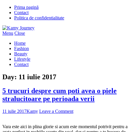
Prima pagină
Contact
Politica de confidentialitate
Menu
Close
Home
Fashion
Beauty
Lifestyle
Contact
Day:
11 iulie 2017
5 trucuri despre cum poti avea o piele
stralucitoare pe perioada verii
11 iulie 2017
Kamy
Leave a Comment
Vara este aici in plina glorie si acum este momentul potrivit pentru a
arata perfect in rochiile scurte din voal, dar si pentru a te bucura de