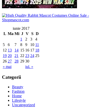
iunie 2017
L
Ma
Mi
J
V
S
D
1
2
3
4
5
6
7
8
9
10
11
12
13
14
15
16
17
18
19
20
21
22
23
24
25
26
27
28
29
30
« mai
iul. »
Categorii
Beauty
Fashion
Home
Lifestyle
Uncategorized