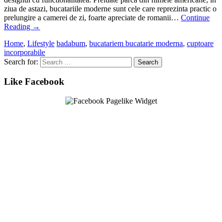
ziua de astazi, bucatariile moderne sunt cele care reprezinta practic o
prelungire a camerei de zi, foarte apreciate de romanii…
Continue
Reading
→
Home
,
Lifestyle
badabum
,
bucatariem bucatarie moderna
,
cuptoare
incorporabile
Search for:
Like Facebook