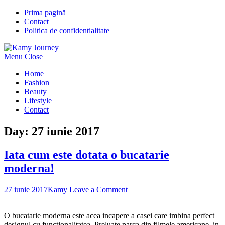
Prima pagină
Contact
Politica de confidentialitate
Menu
Close
Home
Fashion
Beauty
Lifestyle
Contact
Day:
27 iunie 2017
Iata cum este dotata o bucatarie
moderna!
27 iunie 2017
Kamy
Leave a Comment
O bucatarie moderna este acea incapere a casei care imbina perfect
designul cu functionalitatea. Preluate parca din filmele americane, in